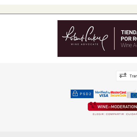
TIEN
POR R
Wine A
Tran
PSD2