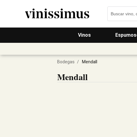
Vinos
Espumos
Bodegas
/
Mendall
Mendall