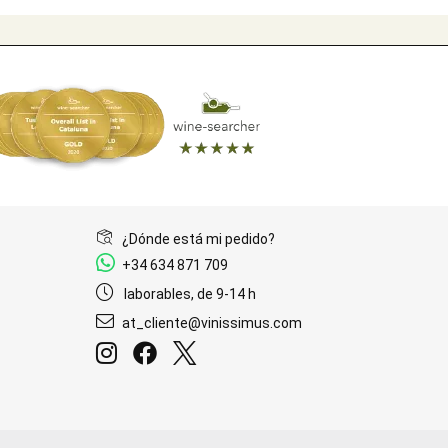
¿Dónde está mi pedido?
+34 634 871 709
laborables, de 9-14 h
at_cliente@vinissimus.com