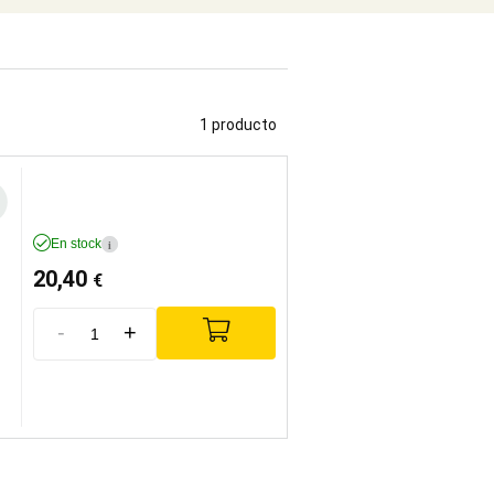
1 producto
En stock
i
20,40
€
-
+