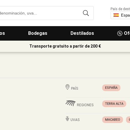
País de dest
os
Bodegas
Destilados
Of
Transporte gratuito a partir de 200 €
ESPAÑA
PAÍS
TERRA ALTA
REGIONES
UVAS
MACABEO