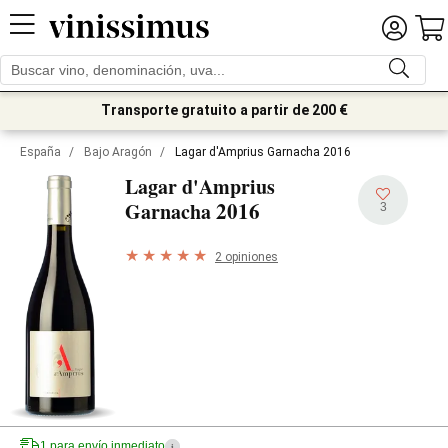
Transporte gratuito a partir de 200 €
España
/
Bajo Aragón
/
Lagar d'Amprius Garnacha 2016
Lagar d'Amprius
2016
Garnacha
3
2 opiniones
1 para envío inmediato
i