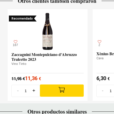
Otros clientes también compraron
Recomendado
187
2
Xènius Br
Zaccagnini Montepulciano d'Abruzzo
Tralcetto 2023
Cava
Vino Tinto
11,36
6,30
11,95
€
€
€
-
+
-
Otros productos similares