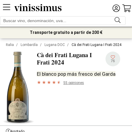
Transporte gratuito a partir de 200 €
Italia
/
Lombardía
/
Lugana DOC
/
Cà dei Frati Lugana I Frati 2024
Cà dei Frati Lugana I
2024
Frati
76
El blanco pop más fresco del Garda
55 opiniones
Agotado