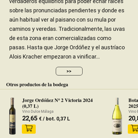
verdaderos equilibrios para poder echar raíces
sobre las pronunciadas pendientes y donde es
aún habitual ver al paisano con su mula por
caminos y veredas. Tradicionalmente, las uvas
de esta zona eran comercializadas como
pasas. Hasta que Jorge Ordóñez y el austríaco
Alois Kracher empezaron a vinificar...
>>
Otros productos de la bodega
Jorge Ordóñez Nº 2 Victoria 2024
Bota
(0,37 L)
202
Vino Dulce Málaga
Vino 
22,65
20
€
/ bot. 0,37 L