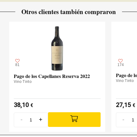
Otros clientes también compraron
81
174
Pago de l
Pago de los Capellanes Reserva 2022
Vino Tinto
Vino Tinto
38,10
27,15
€
€
-
+
-