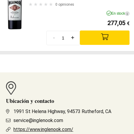
0 opiniones
En stock
i
277,05
€
-
+
Ubicación y contacto
1991 St Helena Highway, 94573 Rutheford, CA
service@inglenook.com
https://www.inglenook.com/