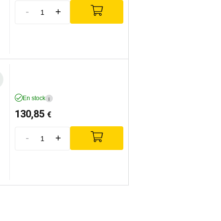
-
+
En stock
i
130,85
€
-
+