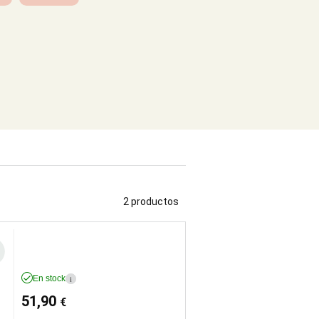
2 productos
En stock
i
51,90
€