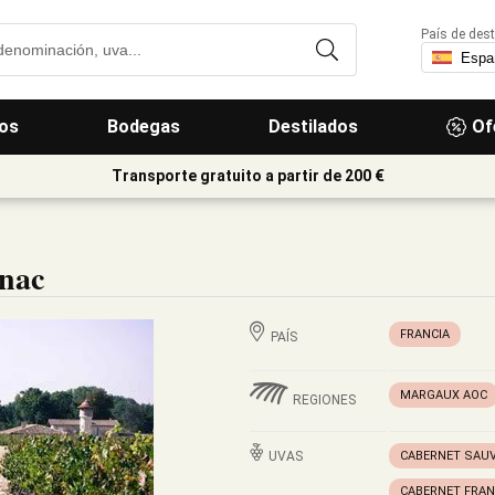
País de dest
os
Bodegas
Destilados
Of
Transporte gratuito a partir de 200 €
nac
FRANCIA
PAÍS
MARGAUX AOC
REGIONES
UVAS
CABERNET SAU
CABERNET FRA