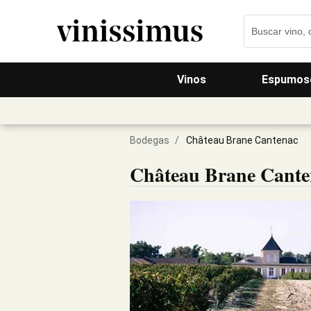
Vinos
Espumos
Bodegas
/
Château Brane Cantenac
Château Brane Cante