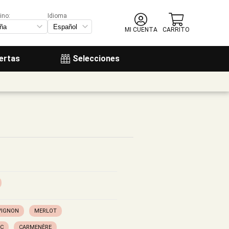
ino:
Idioma
MI CUENTA
CARRITO
ertas
Selecciones
VIGNON
MERLOT
NC
CARMENÈRE