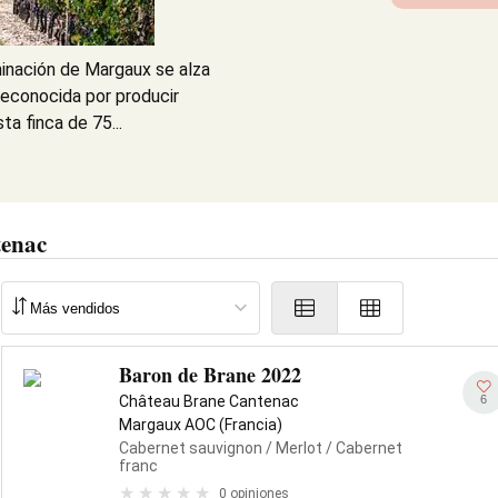
minación de Margaux se alza
econocida por producir
ta finca de 75...
tenac
Baron de Brane 2022
6
Château Brane Cantenac
Margaux AOC (Francia)
Cabernet sauvignon
/ Merlot
/ Cabernet
franc
0 opiniones