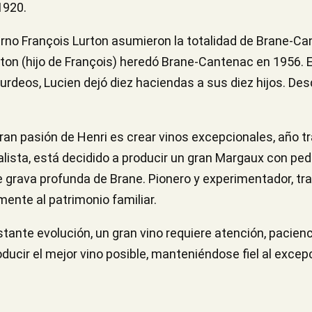
1920.
rno François Lurton asumieron la totalidad de Brane-Ca
ton (hijo de François) heredó Brane-Cantenac en 1956. E
rdeos, Lucien dejó diez haciendas a sus diez hijos. Desde
an pasión de Henri es crear vinos excepcionales, año tras
lista, está decidido a producir un gran Margaux con pedi
r de grava profunda de Brane. Pionero y experimentador, tr
ente al patrimonio familiar.
ante evolución, un gran vino requiere atención, pacienc
ucir el mejor vino posible, manteniéndose fiel al excepci