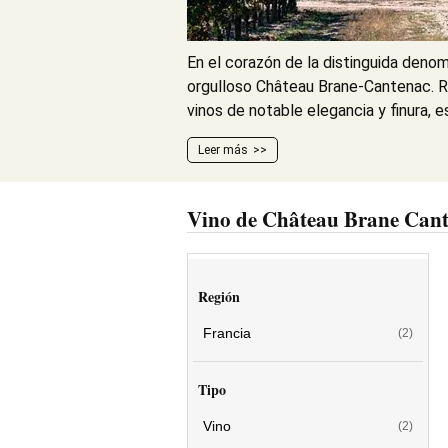
En el corazón de la distinguida deno
orgulloso Château Brane-Cantenac. R
vinos de notable elegancia y finura, es
Leer más
Vino de Château Brane Can
Región
Francia
(2)
Tipo
Vino
(2)