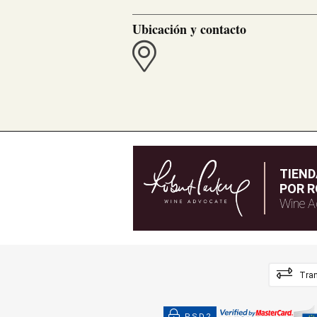
Ubicación y contacto
TIEN
POR R
Wine A
Tran
PSD2