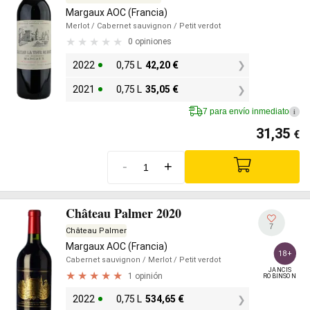
Margaux AOC (Francia)
Merlot
/ Cabernet sauvignon
/ Petit verdot
0 opiniones
2022
0,75 L
42,20
€
2021
0,75 L
35,05
€
7 para envío inmediato
i
31,35
€
-
+
Château Palmer 2020
7
Château Palmer
Margaux AOC (Francia)
18+
Cabernet sauvignon
/ Merlot
/ Petit verdot
JANCIS

1 opinión
ROBINSON
2022
0,75 L
534,65
€