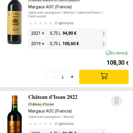
Château Malescot Saint-Exupéry
Margaux AOC (Francia)
Cabernet sauvignon
/ Merlot
/ Cabernet franc
/
Petit verdot
0 opiniones
2021
0,75 L
94,80
€
2019
0,75 L
100,60
€
En stock
i
108,30
€
-
+
Château d'Issan 2022
17
Château d'Issan
Margaux AOC (Francia)
Cabernet sauvignon
/ Merlot
0 opiniones