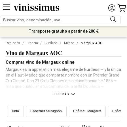
Transporte gratuito a partir de 200 €
Regiones
/
Francia
/
Burdeos
/
Médoc
/
Margaux AOC
Vino de Margaux AOC
Comprar vino de Margaux online
Margaux es la appellation más elegante de Burdeos — y la única
en el Haut-Médoc que comparte nombre con un Premier Grand
Cru Classé. Con 21 Crus Classés de la clasificación de 1855 —
más que cualquier otra comuna de la orilla izquierda —
concentra una densidad extraordinaria de fincas de calidad en
LEER MÁS
1.355 hectáreas de suelos pedregosos y bien drenados,
especialmente aptos para producir Cabernet Sauvignon de
gran finura y carácter aromático.
Tinto
Cabernet sauvignon
Château Margaux
Château 