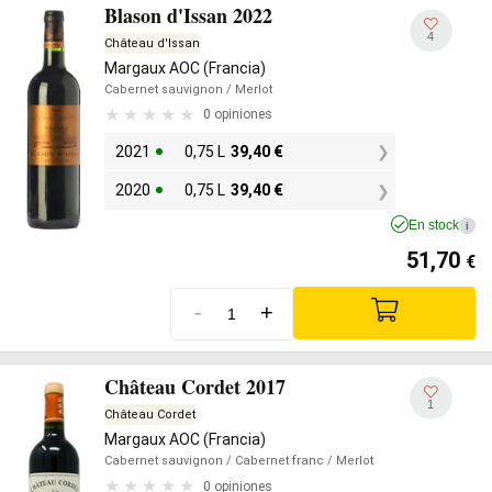
Blason d'Issan 2022
4
Château d'Issan
Margaux AOC (Francia)
Cabernet sauvignon
/ Merlot
0 opiniones
2021
0,75 L
39,40
€
2020
0,75 L
39,40
€
En stock
i
51,70
€
-
+
Château Cordet 2017
1
Château Cordet
Margaux AOC (Francia)
Cabernet sauvignon
/ Cabernet franc
/ Merlot
0 opiniones