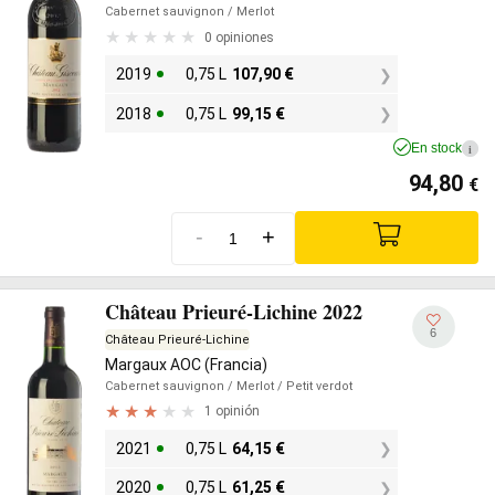
Cabernet sauvignon
/ Merlot
0 opiniones
2019
0,75 L
107,90
€
2018
0,75 L
99,15
€
En stock
i
94,80
€
-
+
Château Prieuré-Lichine 2022
6
Château Prieuré-Lichine
Margaux AOC (Francia)
Cabernet sauvignon
/ Merlot
/ Petit verdot
1 opinión
2021
0,75 L
64,15
€
2020
0,75 L
61,25
€