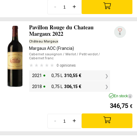
-
+
Pavillon Rouge du Chateau
Margaux 2022
6
Château Margaux
Margaux AOC (Francia)
Cabernet sauvignon
/ Merlot
/ Petit verdot
/
Cabernet franc
0 opiniones
2021
0,75 L
310,55
€
2018
0,75 L
306,15
€
En stock
i
346,75
€
-
+