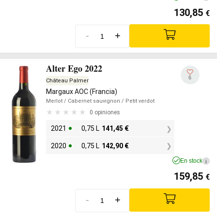
130,85
€
-
+
Alter Ego 2022
6
Château Palmer
Margaux AOC (Francia)
Merlot
/ Cabernet sauvignon
/ Petit verdot
0 opiniones
2021
0,75 L
141,45
€
2020
0,75 L
142,90
€
En stock
i
159,85
€
-
+