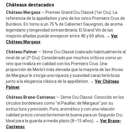
Châteaux destacados
Château Margaux
— Premier Grand Cru Classé (1er Cru). La
referencia de la appellation y uno de los cinco Premiers Crus de
Burdeos. En torno a un 75 % de Cabernet Sauvignon, de aroma
legendario y longevidad extraordinaria. El Grand Vin de las
mejores añadas puede envejecer entre 40 y 60 años. →
Ver
Château Margaux
Château Palmer
— 3ème Cru Classé (valorado habitualmente al
nivel de un 2º Cru). Considerado por muchos críticos como un
vino que rivaliza en calidad con los Premiers Crus. Una
proporción de Merlot más elevada que la mayoría de las fincas
de Margaux le otorga una riqueza y suavidad características
junto a la elegancia clásica de la appellation. →
Ver Château
Palmer
Château Brane-Cantenac
— 2ème Cru Classé. Conocido en los
círculos bordeleses como "el Pauillac de Margaux" por su
estructura y precisión. Puro, aromático y con una relación
calidad-precio consistentemente buena para un Segundo Cru.
Ideal para la guarda a medio plazo (8–15 años). →
Ver Brane-
Cantenac