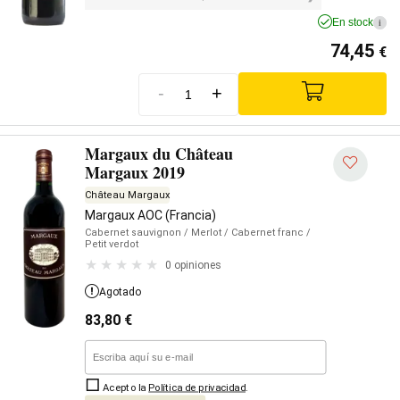
En stock
i
74,45
€
-
+
Margaux du Château
Margaux 2019
Château Margaux
Margaux AOC (Francia)
Cabernet sauvignon
/ Merlot
/ Cabernet franc
/
Petit verdot
0 opiniones
Agotado
83,80
€
Acepto la
Política de privacidad
.