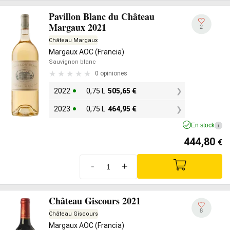
Pavillon Blanc du Château
Margaux 2021
2
Château Margaux
Margaux AOC (Francia)
Sauvignon blanc
0 opiniones
2022
0,75 L
505,65
€
2023
0,75 L
464,95
€
En stock
i
444,80
€
-
+
Château Giscours 2021
8
Château Giscours
Margaux AOC (Francia)