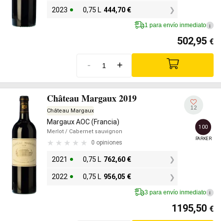
2023
0,75 L
444,70
€
1 para envío inmediato
i
502,95
€
-
+
Château Margaux 2019
12
Château Margaux
Margaux AOC (Francia)
100
Merlot
/ Cabernet sauvignon
PARKER
0 opiniones
2021
0,75 L
762,60
€
2022
0,75 L
956,05
€
3 para envío inmediato
i
1195,50
€