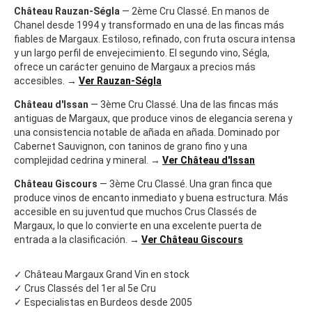
Château Rauzan-Ségla
— 2ème Cru Classé. En manos de
Chanel desde 1994 y transformado en una de las fincas más
fiables de Margaux. Estiloso, refinado, con fruta oscura intensa
y un largo perfil de envejecimiento. El segundo vino, Ségla,
ofrece un carácter genuino de Margaux a precios más
accesibles. →
Ver Rauzan-Ségla
Château d'Issan
— 3ème Cru Classé. Una de las fincas más
antiguas de Margaux, que produce vinos de elegancia serena y
una consistencia notable de añada en añada. Dominado por
Cabernet Sauvignon, con taninos de grano fino y una
complejidad cedrina y mineral. →
Ver Château d'Issan
Château Giscours
— 3ème Cru Classé. Una gran finca que
produce vinos de encanto inmediato y buena estructura. Más
accesible en su juventud que muchos Crus Classés de
Margaux, lo que lo convierte en una excelente puerta de
entrada a la clasificación. →
Ver Château Giscours
✓ Château Margaux Grand Vin en stock
✓ Crus Classés del 1er al 5e Cru
✓ Especialistas en Burdeos desde 2005