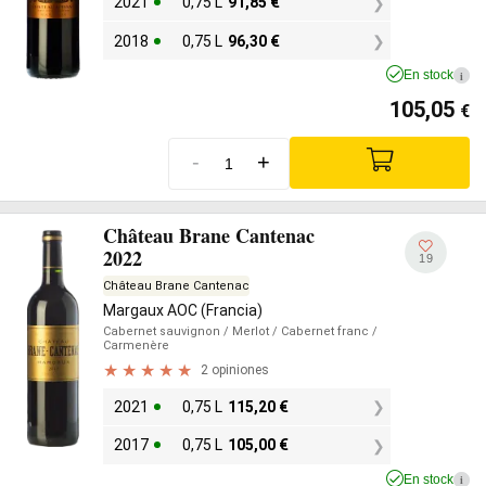
2021
0,75 L
91,85
€
2018
0,75 L
96,30
€
En stock
i
105,05
€
-
+
Château Brane Cantenac
2022
19
Château Brane Cantenac
Margaux AOC (Francia)
Cabernet sauvignon
/ Merlot
/ Cabernet franc
/
Carmenère
2 opiniones
2021
0,75 L
115,20
€
2017
0,75 L
105,00
€
En stock
i