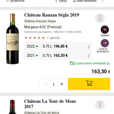
17 productos
Filtrar
Château Rauzan Ségla 2019
23
Château Rauzan Ségla
Margaux AOC (Francia)
96
Cabernet sauvignon
/ Merlot
/ Petit verdot
PARKER
1 opinión
18
2022
0,75 L
196,85
€
JANCIS

ROBINSON
2021
0,75 L
163,30
€
2 para envío inmediato
i
163,30
€
-
+
Château La Tour de Mons
2017
8
Château La Tour de Mons