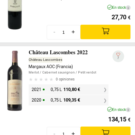
En stock
i
27,70
€
-
+
Château Lascombes 2022
7
Château Lascombes
Margaux AOC (Francia)
Merlot
/ Cabernet sauvignon
/ Petit verdot
0 opiniones
2021
0,75 L
110,80
€
2020
0,75 L
109,35
€
En stock
i
134,15
€
-
+