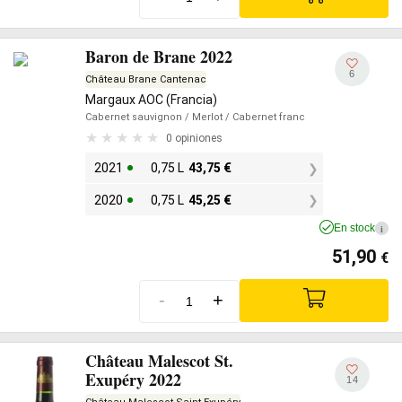
Baron de Brane 2022
6
Château Brane Cantenac
Margaux AOC (Francia)
Cabernet sauvignon
/ Merlot
/ Cabernet franc
0 opiniones
2021
0,75 L
43,75
€
2020
0,75 L
45,25
€
En stock
i
51,90
€
-
+
Château Malescot St.
Exupéry 2022
14