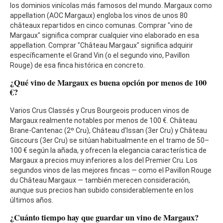
los dominios vinícolas más famosos del mundo. Margaux como
appellation (AOC Margaux) engloba los vinos de unos 80
châteaux repartidos en cinco comunas. Comprar "vino de
Margaux" significa comprar cualquier vino elaborado en esa
appellation. Comprar "Château Margaux" significa adquirir
específicamente el Grand Vin (o el segundo vino, Pavillon
Rouge) de esa finca histórica en concreto.
¿Qué vino de Margaux es buena opción por menos de 100
€?
Varios Crus Classés y Crus Bourgeois producen vinos de
Margaux realmente notables por menos de 100 €. Château
Brane-Cantenac (2º Cru), Château d'Issan (3er Cru) y Château
Giscours (3er Cru) se sitúan habitualmente en el tramo de 50–
100 € según la añada, y ofrecen la elegancia característica de
Margaux a precios muy inferiores a los del Premier Cru. Los
segundos vinos de las mejores fincas — como el Pavillon Rouge
du Château Margaux — también merecen consideración,
aunque sus precios han subido considerablemente en los
últimos años.
¿Cuánto tiempo hay que guardar un vino de Margaux?