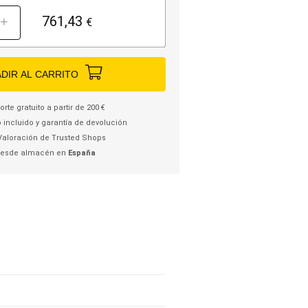
761,43
+
€
DIR AL CARRITO
rte gratuito a partir de 200 €
 incluido y garantía de devolución
Valoración de Trusted Shops
desde almacén en
España