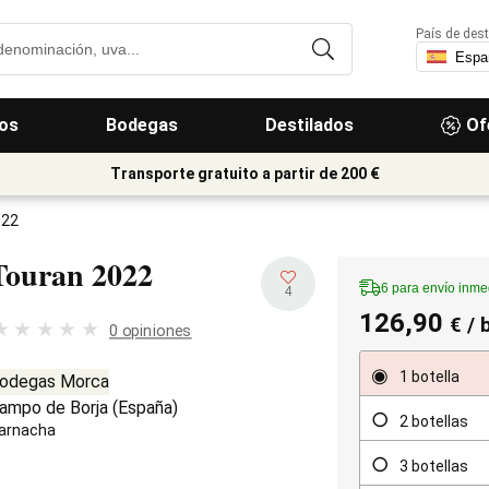
País de dest
os
Bodegas
Destilados
Of
Transporte gratuito a partir de 200 €
022
Touran
2022
6 para envío inme
4
126,90
€
/ 
0 opiniones
1 botella
odegas Morca
ampo de Borja
(
España
)
2 botellas
arnacha
3 botellas