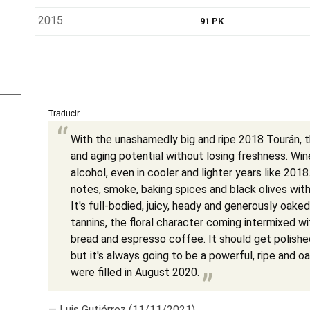
2015
91 PK
Traducir
With the unashamedly big and ripe 2018 Tourán, t
and aging potential without losing freshness. Win
alcohol, even in cooler and lighter years like 201
notes, smoke, baking spices and black olives with
It's full-bodied, juicy, heady and generously oake
tannins, the floral character coming intermixed w
bread and espresso coffee. It should get polished
but it's always going to be a powerful, ripe and o
were filled in August 2020.
— Luis Gutiérrez (11/11/2021)