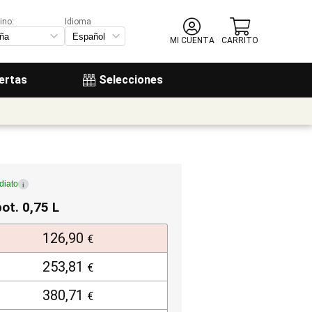
ino:
Idioma
MI CUENTA
CARRITO
ertas
Selecciones
diato
i
bot. 0,75 L
126,90
€
253,81
€
380,71
€