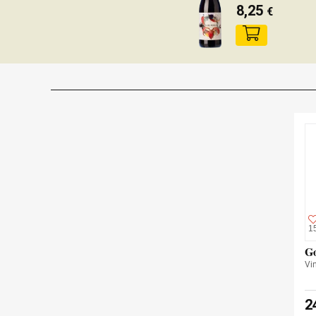
8,25
€
1
Go
Vi
2