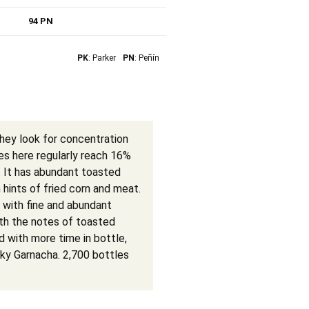
94 PN
PK
: Parker
PN
: Peñín
hey look for concentration
es here regularly reach 16%
8. It has abundant toasted
 hints of fried corn and meat.
d with fine and abundant
ith the notes of toasted
 with more time in bottle,
aky Garnacha. 2,700 bottles