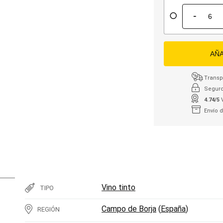
-
AÑA
Transpo
Seguro
4.74/5
Envío 
Vino tinto
TIPO
Campo de Borja
(
España
)
REGIÓN