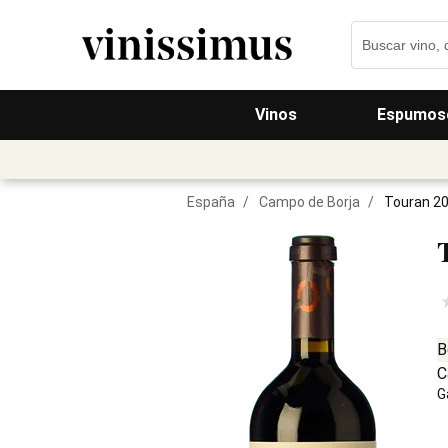
Vinos
Espumos
España
/
Campo de Borja
/
Touran 2
B
C
G