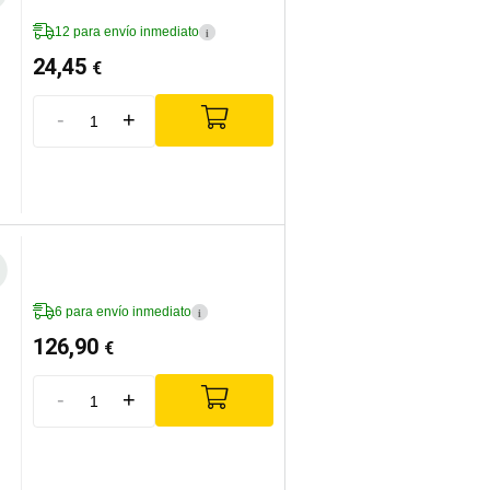
12 para envío inmediato
i
24,45
€
-
+
6 para envío inmediato
i
126,90
€
-
+