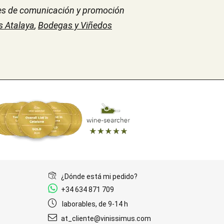
es de comunicación y promoción
 Atalaya
,
Bodegas y Viñedos
¿Dónde está mi pedido?
+34 634 871 709
laborables, de 9-14 h
at_cliente@vinissimus.com