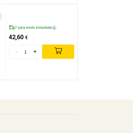
7 para envío inmediato
i
42,60
€
-
+