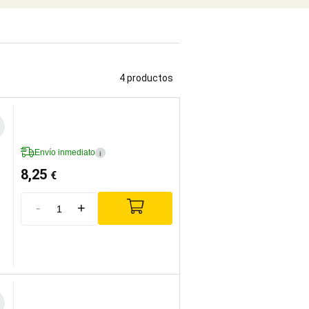
4 productos
Envío inmediato
i
8,25
€
-
+