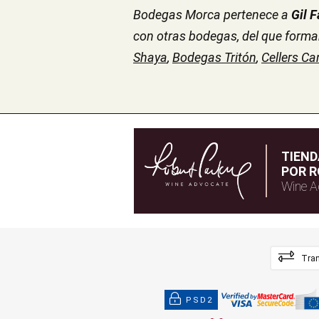
Bodegas Morca pertenece a
Gil 
con otras bodegas, del que form
Shaya
,
Bodegas Tritón
,
Cellers Ca
TIEN
POR R
Wine A
Tran
PSD2