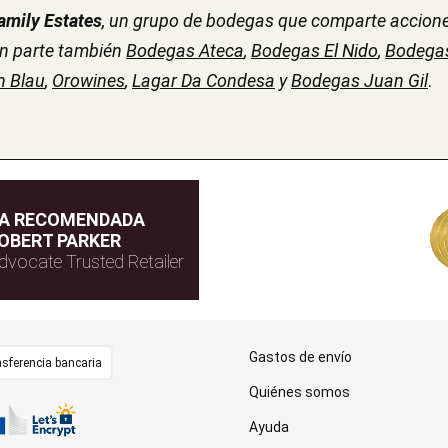
Family Estates
, un grupo de bodegas que comparte accion
an parte también
Bodegas Ateca
,
Bodegas El Nido
,
Bodegas
n Blau
,
Orowines
,
Lagar Da Condesa
y
Bodegas Juan Gil
.
DA RECOMENDADA
OBERT PARKER
dvocate Trusted Retailer
Gastos de envío
sferencia bancaria
Quiénes somos
Ayuda