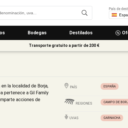
País de dest
os
Bodegas
Destilados
Of
Transporte gratuito a partir de 200 €
n la localidad de Borja,
ESPAÑA
PAÍS
a pertenece a Gil Family
omparte acciones de
CAMPO DE BOR
REGIONES
UVAS
GARNACHA