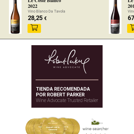
Le Coste Bianco
Le 
2022
20
Vino Blanco Da Tavola
Vin
28,25
6
€
TIENDA RECOMENDADA
POR ROBERT PARKER
Wine Advocate Trusted Retailer