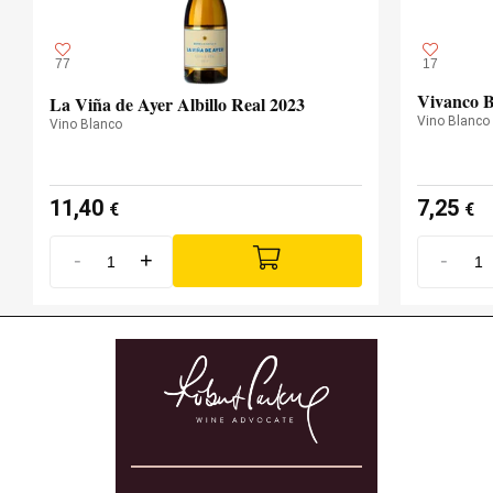
77
17
Vivanco B
La Viña de Ayer Albillo Real 2023
Vino Blanco
Vino Blanco
11,40
7,25
€
€
-
+
-