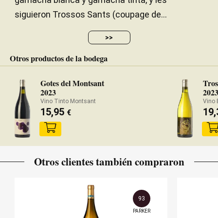
siguieron Trossos Sants (coupage de...
>>
Otros productos de la bodega
Gotes del Montsant
Tros
2023
202
Vino Tinto Montsant
Vino 
15,95
19
€
Otros clientes también compraron
93
PARKER