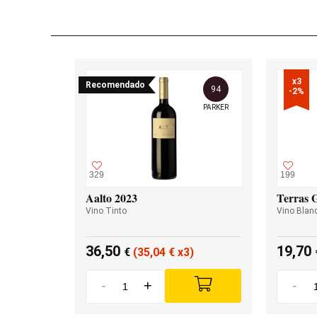
x3

Recomendado
94
-2%
PARKER
329
199
Aalto 2023
Terras 
Vino Tinto
Vino Blan
36,50
19,70
€
(35,04
€
x3)
-
+
-