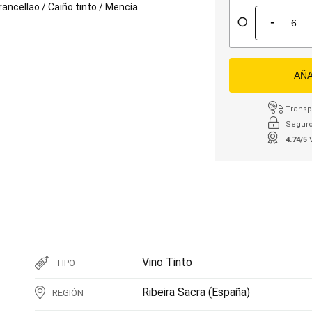
rancellao
/
Caiño tinto
/
Mencía
-
AÑA
Transpo
Seguro
4.74/5
Vino Tinto
TIPO
Ribeira Sacra
(
España
)
REGIÓN