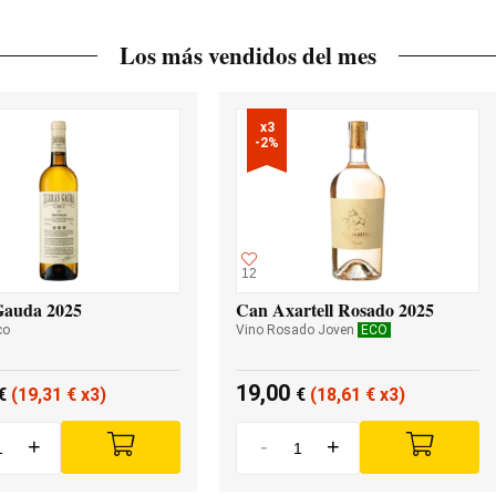
Los más vendidos del mes
x3

-2%
12
Gauda 2025
Can Axartell Rosado 2025
co
Vino Rosado Joven
ECO
19,00
€
(19,31
€
x3)
€
(18,61
€
x3)
+
-
+