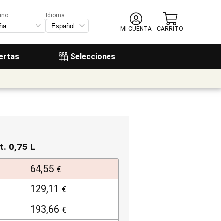
ino:
Idioma
MI CUENTA
CARRITO
ertas
Selecciones
t. 0,75 L
64,55
€
129,11
€
193,66
€