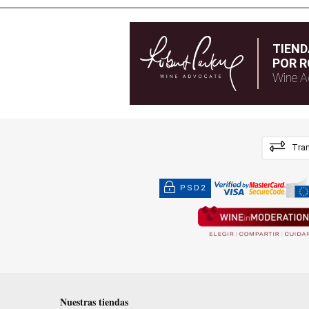
TIEN
POR R
Wine A
Tran
PSD2
Nuestras tiendas