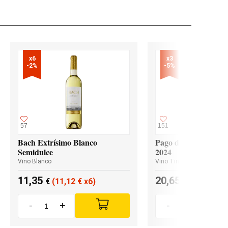
x6

x3

-2%
-5%
57
151
Bach Extrísimo Blanco
Pago de los Capellan
Semidulce
2024
Vino Blanco
Vino Tinto
11,35
20,65
€
(11,12
€
x6)
€
(19,62
€
x
-
+
-
+