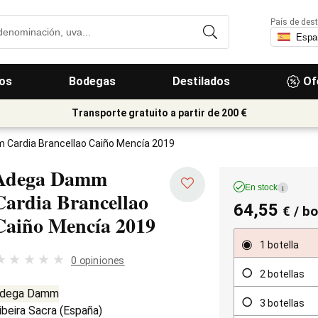
País de dest
os
Bodegas
Destilados
Of
Transporte gratuito a partir de 200 €
Cardia Brancellao Caiño Mencía 2019
Adega Damm
En stock
i
Cardia Brancellao
64,55
€
/ bo
Caiño Mencía
2019
1 botella
0 opiniones
2 botellas
dega Damm
3 botellas
ibeira Sacra
(
España
)