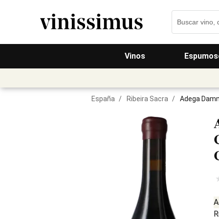
Vinos
Espumos
España
/
Ribeira Sacra
/
Adega Damm 
A
R