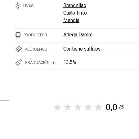
Brancellao
UVAS
Caiño tinto
Mencía
Adega Damm
PRODUCTOR
Contiene sulfitos
ALÉRGENOS
13,5%
GRADUACIÓN
i
0,0
/5