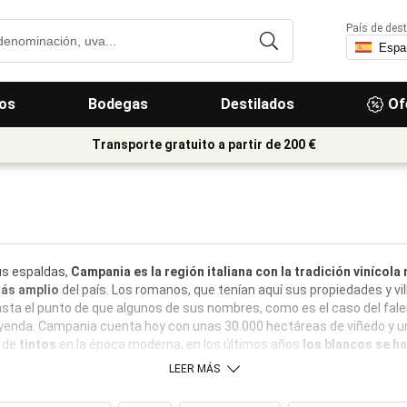
País de dest
os
Bodegas
Destilados
Of
Transporte gratuito a partir de 200 €
us espaldas,
Campania es la región italiana con la tradición vinícola
más amplio
del país. Los romanos, que tenían aquí sus propiedades y vi
ta el punto de que algunos de sus nombres, como es el caso del faler
leyenda. Campania cuenta hoy con unas 30.000 hectáreas de viñedo y 
 de
tintos
en la época moderna, en los últimos años
los blancos se h
LEER MÁS