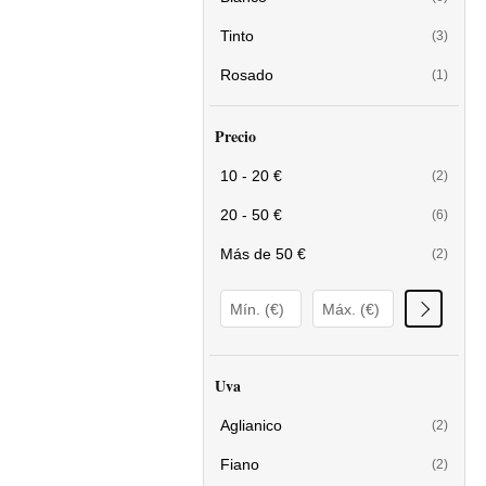
Tinto
(3)
Rosado
(1)
Precio
10 - 20 €
(2)
20 - 50 €
(6)
Más de 50 €
(2)
Uva
Aglianico
(2)
Fiano
(2)