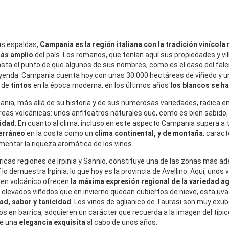
us espaldas,
Campania es la región italiana con la tradición vinícola
más amplio
del país. Los romanos, que tenían aquí sus propiedades y vi
ta el punto de que algunos de sus nombres, como es el caso del faler
leyenda. Campania cuenta hoy con unas 30.000 hectáreas de viñedo y 
 de
tintos
en la época moderna, en los últimos años
los blancos se h
ania, más allá de su historia y de sus numerosas variedades, radica e
as volcánicas: unos anfiteatros naturales que, como es bien sabido,
vidad
. En cuanto al clima, incluso en este aspecto Campania supera a 
erráneo
en la costa como un
clima continental, y de montaña
, carac
ntar la riqueza aromática de los vinos.
ricas regiones de Irpinia y Sannio, constituye una de las zonas más adec
lo demuestra Irpinia, lo que hoy es la provincia de Avellino. Aquí, unos
gen volcánico ofrecen
la máxima expresión regional de la variedad ag
 de elevados viñedos que en invierno quedan cubiertos de nieve, esta u
ad, sabor y tanicidad
. Los vinos de aglianico de Taurasi son muy ex
os en barrica, adquieren un carácter que recuerda a la imagen del tí
de una
elegancia exquisita
al cabo de unos años.