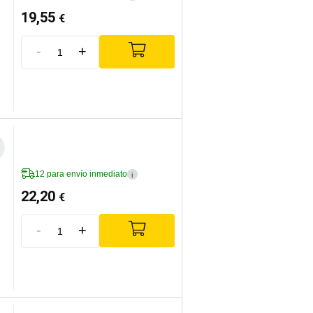
19,55
€
-
+
12 para envío inmediato
i
22,20
€
-
+