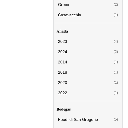
Greco
(2)
Casavecchia
(1)
Añada
2023
(4)
2024
(2)
2014
(1)
2018
(1)
2020
(1)
2022
(1)
Bodegas
Feudi di San Gregorio
(5)