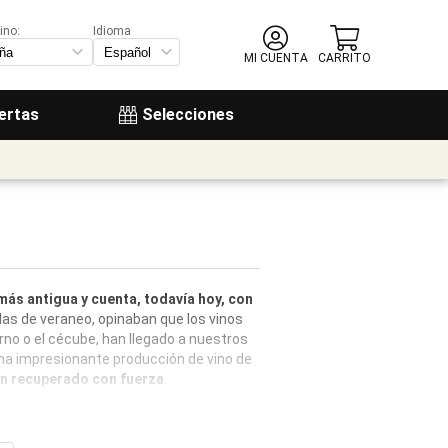
ino:
Idioma
MI CUENTA
CARRITO
ertas
Selecciones
 más antigua y cuenta, todavía hoy, con
llas de veraneo, opinaban que los vinos
no o el cécube, han llegado a nuestros
una impresionante producción de vino de
an recuperado con fuerza
.