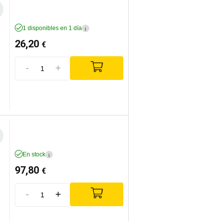
1 disponibles en 1 día
i
26,20
€
-
+
En stock
i
97,80
€
-
+