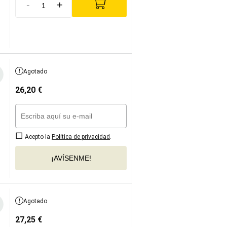
-
+
Agotado
26,20
€
Acepto la
Política de privacidad
.
¡AVÍSENME!
Agotado
27,25
€