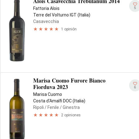
Alois Casavecchia Trebulanum 2014
5
Fattoria Alois
Terre del Volturno IGT (Italia)
Casavecchia
1 opinión
Marisa Cuomo Furore Bianco
Fiorduva 2023
6
Marisa Cuomo
Costa d'Amalfi DOC (Italia)
Ripoli
/ Fenile
/ Ginestra
2 opiniones