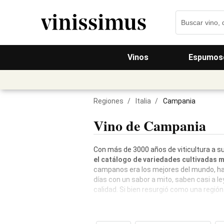
Vinos
Espumos
Regiones
/
Italia
/
Campania
Vino de Campania
Con más de 3000 años de viticultura a s
el catálogo de variedades cultivadas 
campanos era los mejores del mundo, has
días con un sabor a mito, saben casi a 
calidad. Si bien resurgió como una región