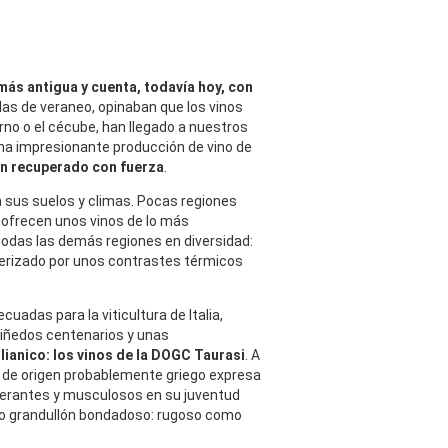
 más antigua y cuenta, todavía hoy, con
llas de veraneo, opinaban que los vinos
no o el cécube, han llegado a nuestros
una impresionante producción de vino de
an recuperado con fuerza
.
n sus suelos y climas. Pocas regiones
 ofrecen unos vinos de lo más
todas las demás regiones en diversidad:
terizado por unos contrastes térmicos
uadas para la viticultura de Italia,
 viñedos centenarios y unas
lianico: los vinos de la DOGC Taurasi
. A
va de origen probablemente griego expresa
uberantes y musculosos en su juventud
pico grandullón bondadoso: rugoso como