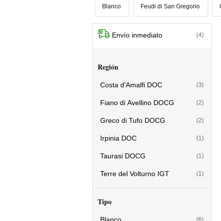
Blanco
Feudi di San Gregorio
Envío inmediato
(4)
Región
Costa d'Amalfi DOC
(3)
Fiano di Avellino DOCG
(2)
Greco di Tufo DOCG
(2)
Irpinia DOC
(1)
Taurasi DOCG
(1)
Terre del Volturno IGT
(1)
Tipo
Blanco
(6)