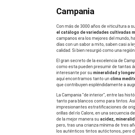
Campania
Con más de 3000 años de viticultura a s
el catálogo de variedades cultivadas 
campanos era los mejores del mundo, has
días con un sabor a mito, saben casi a 
calidad. Si bien resurgió como una región
El gran secreto de la excelencia de Camp
como esta pueden presumir de tantas áre
interesante por su
mineralidad y longe
aquí encontramos tanto un
clima medit
que contribuyen espléndidamente a augme
La Campania "de interior", entre las histó
tanto para blancos como para tintos. Así 
impresionantes estratificaciones de ori
orillas del río Calore, en una secuencia
de la mejor manera su
acidez, mineralid
pero, tras una crianza mínima de tres añ
los auténticos tintos autóctonos, pero 