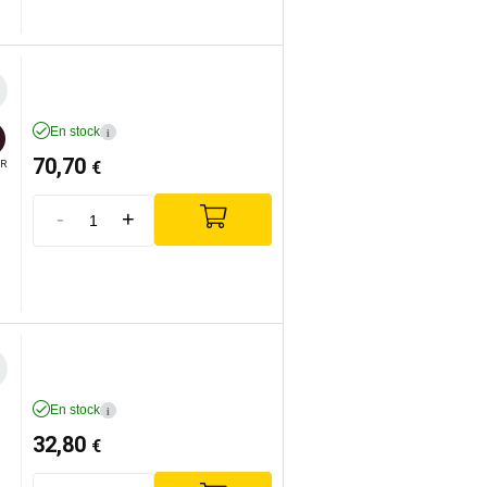
En stock
i
70,70
€
R
-
+
En stock
i
32,80
€