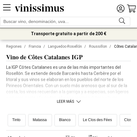
Transporte gratuito a partir de 200 €
Regiones
/
Francia
/
Languedoc-Rosellón
/
Roussillon
/
Côtes Catala
Vino de Côtes Catalanes IGP
La IGP Côtes Catalanes es una de las más importantes del
Rosellón. Se extiende desde Barcarès hasta Cerbère por el
litoral y sus vinos se elaboran en los pueblos del norte de los
Pirineos Orientales. Con un suelo más arenoso que al sur de la
costa, los vinos recuerdan a la garriga y a especias, son ligeros
y en gran parte afrutados, ofrecen aromas dulces y buen
LEER MÁS
recorrido en el paladar. Las garnachas y los
Tinto
Matassa
Blanco
Le Clos des Fées
Clos d