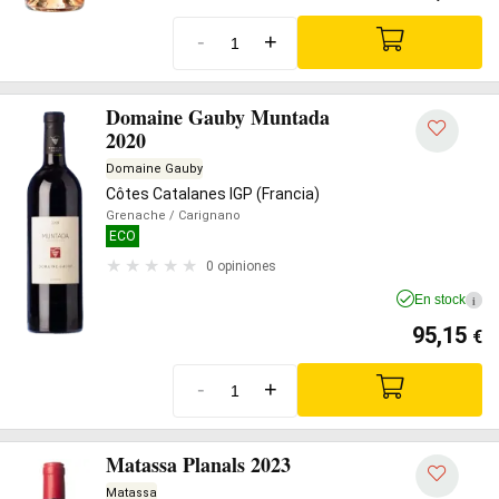
-
+
Domaine Gauby Muntada
2020
Domaine Gauby
Côtes Catalanes IGP (Francia)
Grenache
/ Carignano
ECO
0 opiniones
En stock
i
95,15
€
-
+
Matassa Planals 2023
Matassa