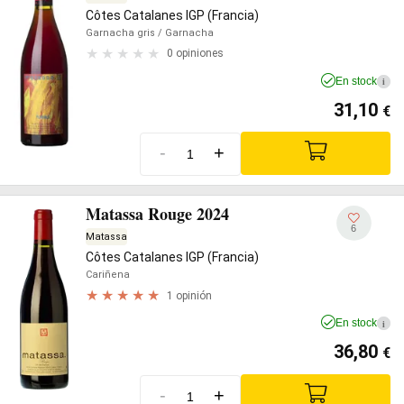
Côtes Catalanes IGP (Francia)
Garnacha gris
/ Garnacha
0 opiniones
En stock
i
31,10
€
-
+
Matassa Rouge 2024
6
Matassa
Côtes Catalanes IGP (Francia)
Cariñena
1 opinión
En stock
i
36,80
€
-
+