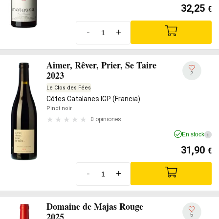
32,25
€
-
+
Aimer, Rêver, Prier, Se Taire
2023
2
Le Clos des Fées
Côtes Catalanes IGP (Francia)
Pinot noir
0 opiniones
En stock
i
31,90
€
-
+
Domaine de Majas Rouge
2025
5