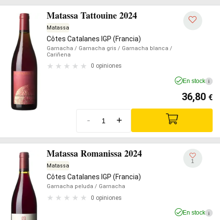
Matassa Tattouine 2024
Matassa
Côtes Catalanes IGP (Francia)
Garnacha
/ Garnacha gris
/ Garnacha blanca
/
Cariñena
0 opiniones
En stock
i
36,80
€
-
+
Matassa Romanissa 2024
1
Matassa
Côtes Catalanes IGP (Francia)
Garnacha peluda
/ Garnacha
0 opiniones
En stock
i