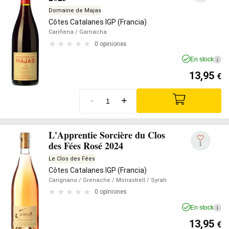
Domaine de Majas
Côtes Catalanes IGP (Francia)
Cariñena
/ Garnacha
0 opiniones
En stock
i
13,95
€
-
+
L'Apprentie Sorcière du Clos
des Fées Rosé 2024
1
Le Clos des Fées
Côtes Catalanes IGP (Francia)
Carignano
/ Grenache
/ Monastrell
/ Syrah
0 opiniones
En stock
i
13,95
€