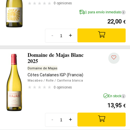
0 opiniones
1 para envío inmediato
i
22,00
€
-
+
Domaine de Majas Blanc
2025
Domaine de Majas
Côtes Catalanes IGP (Francia)
Macabeo
/ Rolle
/ Cariñena blanca
0 opiniones
En stock
i
13,95
€
-
+