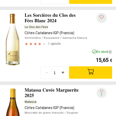
Les Sorcières du Clos des
Fées Blanc 2024
Le Clos des Fées
Côtes Catalanes IGP (Francia)
Vermentino
/ Roussanne
/ Garnacha blanca
1 opinión
En stock
i
15,65
€
-
+
Matassa Cuvée Marguerite
2025
1
Matassa
Côtes Catalanes IGP (Francia)
Moscatel de grano menudo
/ Viognier