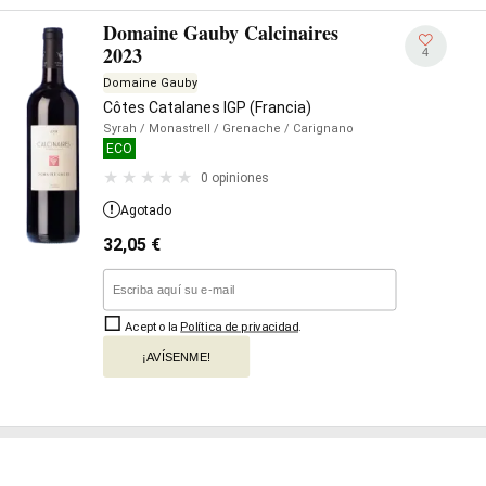
Domaine Gauby Calcinaires
2023
4
Domaine Gauby
Côtes Catalanes IGP (Francia)
Syrah
/ Monastrell
/ Grenache
/ Carignano
ECO
0 opiniones
Agotado
32,05
€
Acepto la
Política de privacidad
.
¡AVÍSENME!