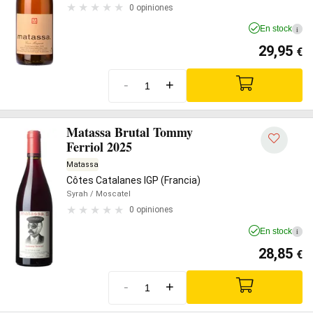
0 opiniones
En stock
i
29,95
€
-
+
Matassa Brutal Tommy
Ferriol 2025
Matassa
Côtes Catalanes IGP (Francia)
Syrah
/ Moscatel
0 opiniones
En stock
i
28,85
€
-
+