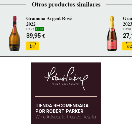
Otros productos similares
Gramona Argent Rosé
Gra
2022
202
Cava
ECO
Cava
39,95
27
€
TIENDA RECOMENDADA
POR ROBERT PARKER
Wine Advocate Trusted Retailer