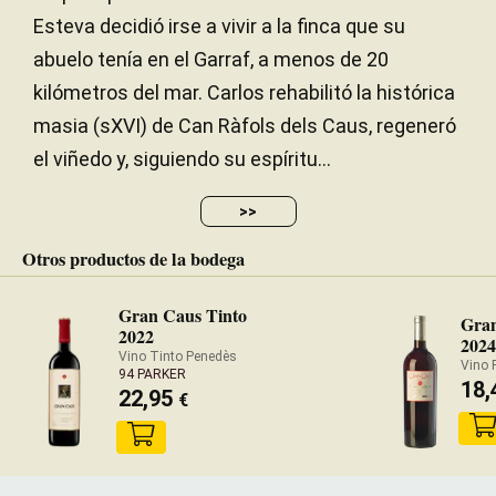
Esteva decidió irse a vivir a la finca que su
abuelo tenía en el Garraf, a menos de 20
kilómetros del mar. Carlos rehabilitó la histórica
masia (sXVI) de Can Ràfols dels Caus, regeneró
el viñedo y, siguiendo su espíritu...
>>
Otros productos de la bodega
Gran Caus Tinto
Gra
2022
2024
Vino Tinto Penedès
Vino 
94 PARKER
18,
22,95
€