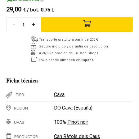
29,00
€
/ bot. 0,75 L
-
+
Transporte gratuito a partir de 200 €
Seguro incluido y garantía de devolución
4.74/5
Valoración de Trusted Shops
Envío desde almacén en
España
Ficha técnica
Cava
TIPO
DO Cava
(
España
)
REGIÓN
100%
Pinot noir
UVAS
Can Ràfols dels Caus
PRODUCTOR