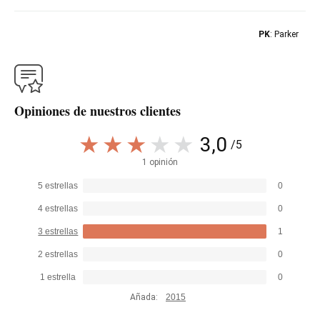
PK
: Parker
Opiniones de nuestros clientes
3,0
/5
1 opinión
5 estrellas
0
4 estrellas
0
3 estrellas
1
2 estrellas
0
1 estrella
0
Añada:
2015