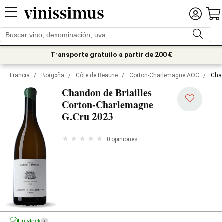
Transporte gratuito a partir de 200 €
Francia
/
Borgoña
/
Côte de Beaune
/
Corton-Charlemagne AOC
/
Cha
Chandon de Briailles
Corton-Charlemagne
2023
G.Cru
0 opiniones
En stock
i