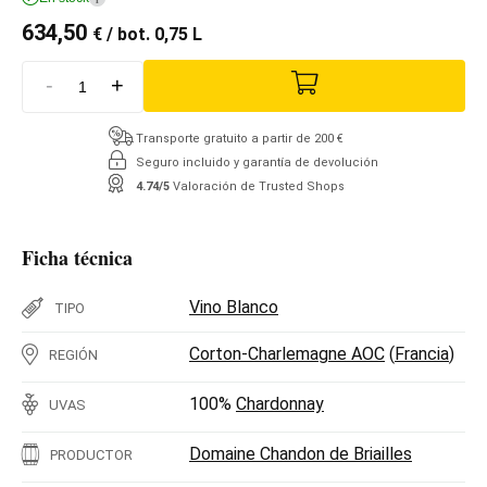
634,50
€
/ bot. 0,75 L
-
+
Transporte gratuito a partir de 200 €
Seguro incluido y garantía de devolución
4.74/5
Valoración de Trusted Shops
Ficha técnica
Vino Blanco
TIPO
Corton-Charlemagne AOC
(
Francia
)
REGIÓN
100%
Chardonnay
UVAS
Domaine Chandon de Briailles
PRODUCTOR