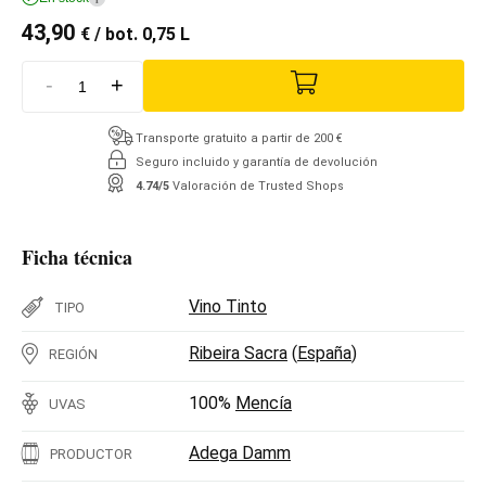
43,90
€
/ bot. 0,75 L
-
+
Transporte gratuito a partir de 200 €
Seguro incluido y garantía de devolución
4.74/5
Valoración de Trusted Shops
Ficha técnica
Vino Tinto
TIPO
Ribeira Sacra
(
España
)
REGIÓN
100%
Mencía
UVAS
Adega Damm
PRODUCTOR