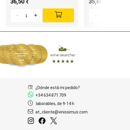
36,50
35,60
€
€
-
+
-
+
¿Dónde está mi pedido?
+34 634 871 709
laborables, de 9-14 h
at_cliente@vinissimus.com