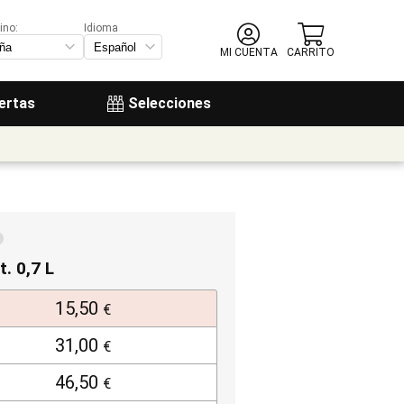
ino:
Idioma
MI CUENTA
CARRITO
ertas
Selecciones
t. 0,7 L
15,50
€
31,00
€
46,50
€