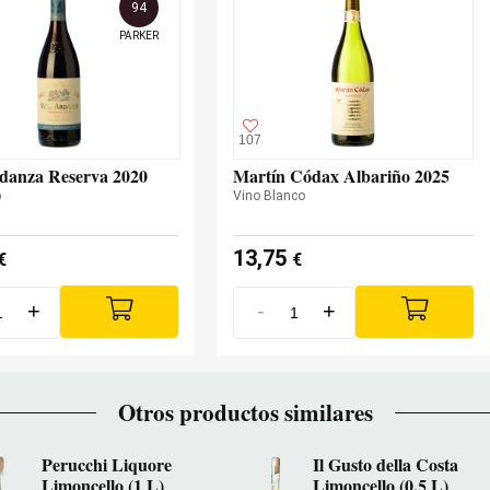
94
PARKER
107
danza Reserva 2020
Martín Códax Albariño 2025
o
Vino Blanco
13,75
€
€
+
-
+
Otros productos similares
Perucchi Liquore
Il Gusto della Costa
Limoncello (1 L)
Limoncello (0,5 L)