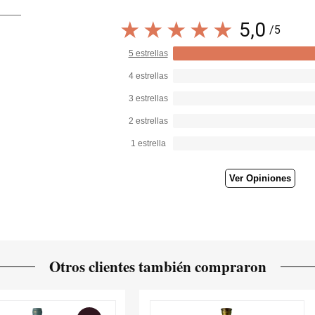
también predisponen a Villa Massa a nuevas formas de en
preparación de maravillosos cócteles en los que los sab
5,0
/5
hábilmente.
5 estrellas
4 estrellas
3 estrellas
2 estrellas
1 estrella
Ver Opiniones
Otros clientes también compraron