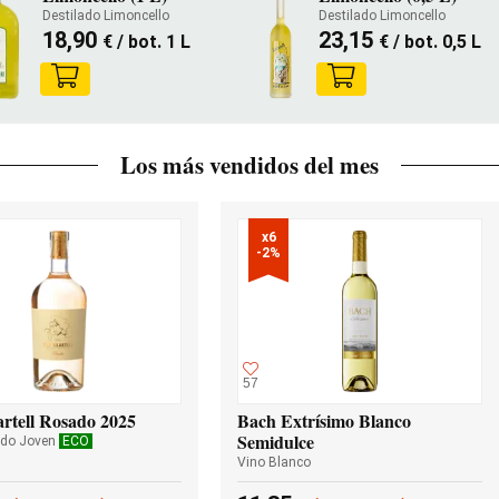
Destilado Limoncello
Destilado Limoncello
18,90
23,15
€
/ bot. 1 L
€
/ bot. 0,5 L
Los más vendidos del mes
x6

-2%
57
rtell Rosado 2025
Bach Extrísimo Blanco
Semidulce
ado Joven
ECO
Vino Blanco