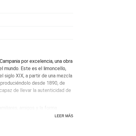
 Campania por excelencia, una obra
l mundo. Este es el limoncello,
el siglo XIX, a partir de una mezcla
do produciéndolo desde 1890, de
capaz de llevar la autenticidad de
miliares, amigos y la forma
rescante en un trago helado
LEER MÁS
iración para todos los amantes de
 materia prima y el estilo refinado