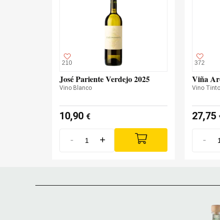
210
372
José Pariente Verdejo 2025
Viña Ar
Vino Blanco
Vino Tint
10,90
27,75
€
-
+
-