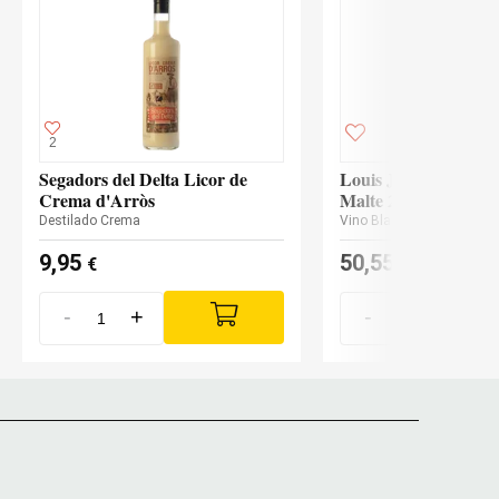
2
Segadors del Delta Licor de
Louis Jadot Santenay
Crema d'Arròs
Malte 2023
Destilado Crema
Vino Blanco
9,95
50,55
€
€
-
+
-
+