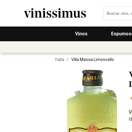
Vinos
Espumos
Italia
/
Villa Massa Limoncello
V
I