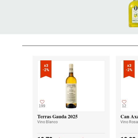
x3

x3

-2%
-2%
199
12
Terras Gauda 2025
Can Axa
Vino Blanco
Vino Ros