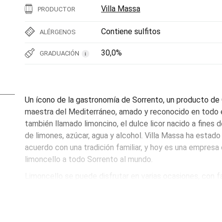
Villa Massa
PRODUCTOR
Contiene sulfitos
ALÉRGENOS
30,0%
GRADUACIÓN
i
Un ícono de la gastronomía de Sorrento, un producto de
maestra del Mediterráneo, amado y reconocido en todo e
también llamado limoncino, el dulce licor nacido a fines d
de limones, azúcar, agua y alcohol. Villa Massa ha esta
acuerdo con una tradición familiar, y hoy es una empresa 
limoncello a todo Sorrento al mundo.
Limoncello se puede disfrutar en varias ocasiones, con fa
habitual de probarlo en compañía, como un digestivo ref
después de las comidas, es una elegante fuente de insp
la buena comida. Pero ese sabor auténtico, el valor de su