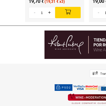
19,70
19,00
€
(19,31
€
x3)
-
+
-
TIEN
POR R
Wine A
Tran
PSD2