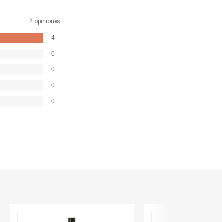
tender el limoncello, en la
ores mediterráneos se reinventan
4 opiniones
4
0
0
0
0