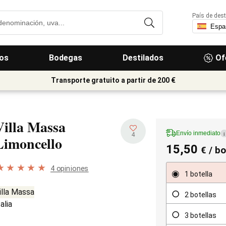
País de dest
os
Bodegas
Destilados
Of
Transporte gratuito a partir de 200 €
Villa Massa
Envío inmediato
i
4
Limoncello
15,50
€
/ bo
4 opiniones
1 botella
illa Massa
2 botellas
talia
3 botellas