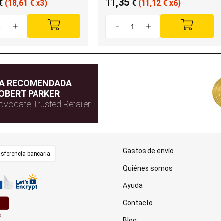
11,35
€
(18,61
€
x3)
€
(11,12
€
x6)
+
-
+
DA RECOMENDADA
OBERT PARKER
dvocate Trusted Retailer
Gastos de envío
sferencia bancaria
Quiénes somos
Ayuda
Contacto
Blog