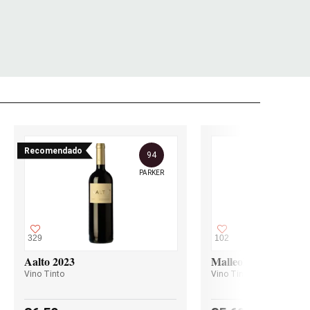
Recomendado
94
PARKER
329
102
Aalto 2023
Malleolus 2023
Vino Tinto
Vino Tinto