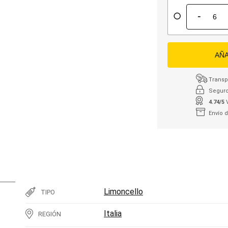
-
AÑA
Transpo
Seguro
4.74/5
Envío 
Limoncello
TIPO
Italia
REGIÓN