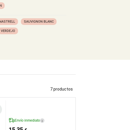
N
NASTRELL
SAUVIGNON BLANC
VERDEJO
7 productos
Envío inmediato
i
15,35