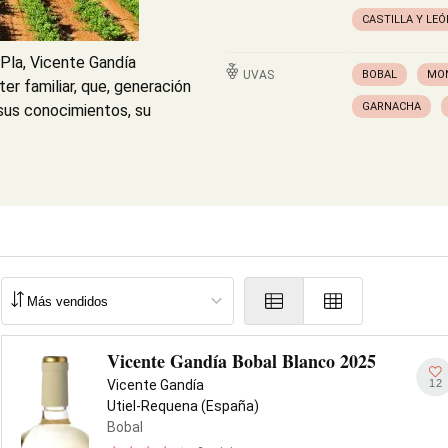
CASTILLA Y LEÓ
Pla, Vicente Gandía
UVAS
BOBAL
MO
er familiar, que, generación
GARNACHA
 sus conocimientos, su
Vicente Gandía Bobal Blanco 2025
12
Vicente Gandía
Utiel-Requena (España)
Bobal