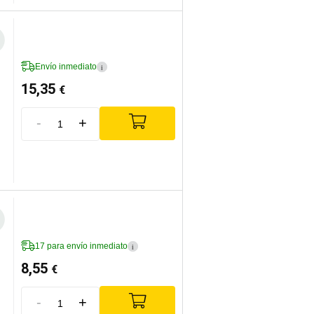
Envío inmediato
i
15,35
€
-
+
17 para envío inmediato
i
8,55
€
-
+