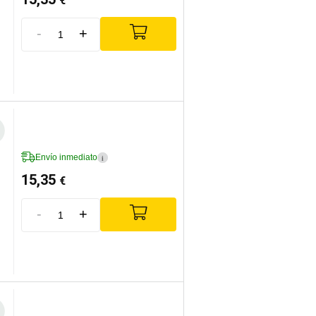
€
-
+
Envío inmediato
i
15,35
€
-
+