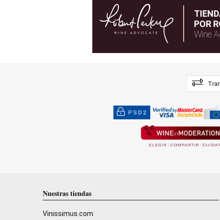
TIEN
POR R
Wine A
Tran
PSD2
Nuestras tiendas
Vinissimus.com