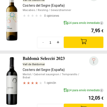
Vall de Baldomar
Costers del Segre (España)
Macabeo
/ Riesling
/ Gewürztraminer
0 opiniones
14 para envío inmediato
i
7,95
€
-
+
Baldomà Selecció 2023
1
Vall de Baldomar
Costers del Segre (España)
Merlot
/ Cabernet sauvignon
/ Tempranillo
/
Bobal
1 opinión
14 para envío inmediato
i
12,05
€