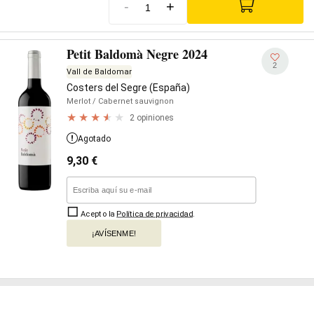
-
+
Petit Baldomà Negre 2024
2
Vall de Baldomar
Costers del Segre (España)
Merlot
/ Cabernet sauvignon
2 opiniones
Agotado
9,30
€
Acepto la
Política de privacidad
.
¡AVÍSENME!