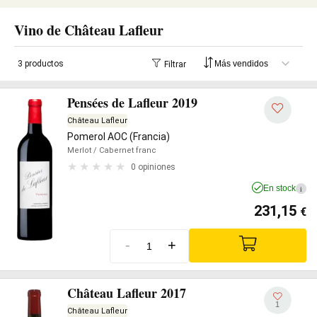
Vino de Château Lafleur
3 productos
Filtrar
Pensées de Lafleur 2019
Château Lafleur
Pomerol AOC (Francia)
Merlot
/ Cabernet franc
0 opiniones
En stock
i
231,15
€
-
+
Château Lafleur 2017
1
Château Lafleur