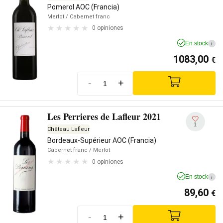
Pomerol AOC (Francia)
Merlot
/ Cabernet franc
0 opiniones
En stock
i
1083,00
€
-
+
Les Perrieres de Lafleur 2021
1
Château Lafleur
Bordeaux-Supérieur AOC (Francia)
Cabernet franc
/ Merlot
0 opiniones
En stock
i
89,60
€
-
+