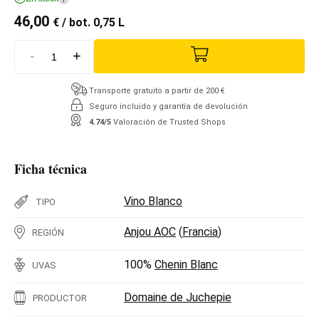
46,00
€
/ bot. 0,75 L
-
+
Transporte gratuito a partir de 200 €
Seguro incluido y garantía de devolución
4.74/5
Valoración de Trusted Shops
Ficha técnica
Vino Blanco
TIPO
Anjou AOC
(
Francia
)
REGIÓN
100%
Chenin Blanc
UVAS
Domaine de Juchepie
PRODUCTOR