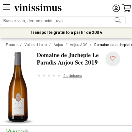
Transporte gratuito a partir de 200 €
Francia
/
Valle del Loira
/
Anjou
/
Anjou AOC
/
Domaine de Juchepie L
Domaine de Juchepie Le
2019
Paradis Anjou Sec
0 opiniones
En stock
i