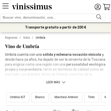
Transporte gratuito a partir de 200 €
Regiones
/
Italia
/
Umbría
Vino de Umbría
Umbría cuenta con una
sólida y milenaria vocación vinícola
y,
desde hace ya años, ha dejado de ser la sirvienta de la Toscana
para erigirse como una región con una
personalidad enológica
propia y sorprendente
, tanto en términos de calidad como de
mercado. Los grandes tintos de Umbría, como los de la
Toscana, proceden de unos viñedos extraordinarios, que
LEER MÁS
pueblan los maravillosos paisajes de esta región del centro del
país. Viñedos que crecen sobre
suelos arcillosos, con una
gran cantidad de sedimentos, ricos en minerales y una
Umbria IGT
Blanco
Marchesi Antinori
Tinto
Mont
estructura adecuada
, sobre suaves colinas con excelente
exposición y una acusada variación térmica que confiere a los
vinos una excepcional elegancia unida a una concentración