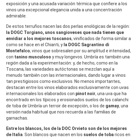
exposición y una acusada variación térmica que confiere a los
vinos una excepcional elegancia unida a una concentración
admirable.
De estos terruños nacen las dos perlas enológicas de la región:
la DOGC Torgiano, unos sangioveses que nada tienen que
envidiar a los mejores toscanos
, vinificados de forma similar a
como se hace en el Chianti, y
la DOGC Sagrantino di
Montefalco
, vinos que sobresalen por su amplitud e intensidad,
con
tanino musculoso
y muy longevos. Umbría es también una
región dada a la experimentación: y, de hecho, como en la
Toscana, las variedades autóctonas se mezclan aquí a
menudo también con las internacionales, dando lugar a vinos
tan prestigiosos como exclusivos. No menos importantes,
destacan entre los vinos elaborados exclusivamente con uvas
internacionales los elaborados con
pinot noir
, una uva que ha
encontrado en los típicos y erosionados suelos de los calanchi
de toba de Umbría un terroir de excepción, o los de
gamay
, una
versión nada habitual que nos recuerda a las familias de
garnachas.
Entre los blancos, los de la DOC Orvieto son de los mejores
de Italia
. Son blancos que nacen en los
suelos de toba
ricos en