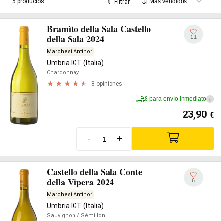
5 productos
Filtrar
admirable.
Bramìto della Sala Castello
della Sala 2024
11
Marchesi Antinori
Umbria IGT (Italia)
Chardonnay
8 opiniones
8 para envío inmediato
i
23,90
€
-
+
Castello della Sala Conte
della Vipera 2024
6
Marchesi Antinori
Umbria IGT (Italia)
Sauvignon
/ Sémillon