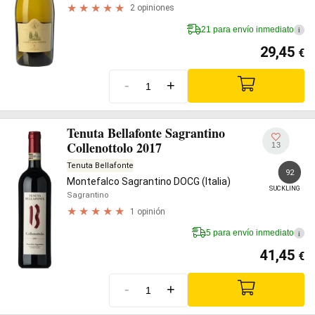
2 opiniones
21 para envío inmediato
i
29,45
€
-
+
Tenuta Bellafonte Sagrantino
Collenottolo 2017
13
Tenuta Bellafonte
92
Montefalco Sagrantino DOCG (Italia)
SUCKLING
Sagrantino
1 opinión
5 para envío inmediato
i
41,45
€
-
+