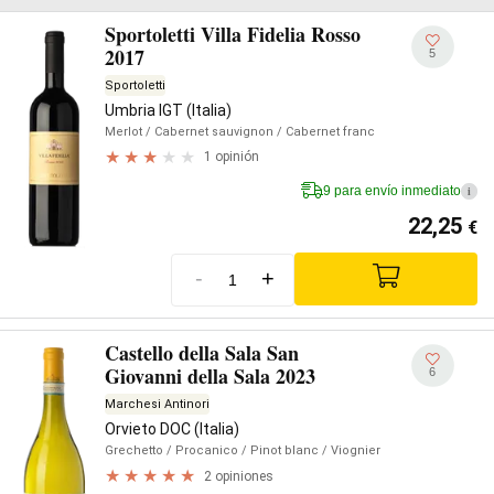
Sportoletti Villa Fidelia Rosso
2017
5
Sportoletti
Umbria IGT (Italia)
Merlot
/ Cabernet sauvignon
/ Cabernet franc
1 opinión
9 para envío inmediato
i
22,25
€
-
+
Castello della Sala San
Giovanni della Sala 2023
6
Marchesi Antinori
Orvieto DOC (Italia)
Grechetto
/ Procanico
/ Pinot blanc
/ Viognier
2 opiniones