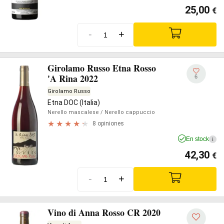
25,00
€
-
+
Girolamo Russo Etna Rosso
'A Rina 2022
6
Girolamo Russo
Etna DOC (Italia)
Nerello mascalese
/ Nerello cappuccio
8 opiniones
En stock
i
42,30
€
-
+
Vino di Anna Rosso CR 2020