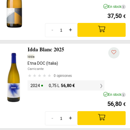
En stock
i
37,50
€
-
+
Idda Blanc 2025
Idda
Etna DOC (Italia)
Carricante
0 opiniones
2024
0,75 L
56,80
€
En stock
i
56,80
€
-
+