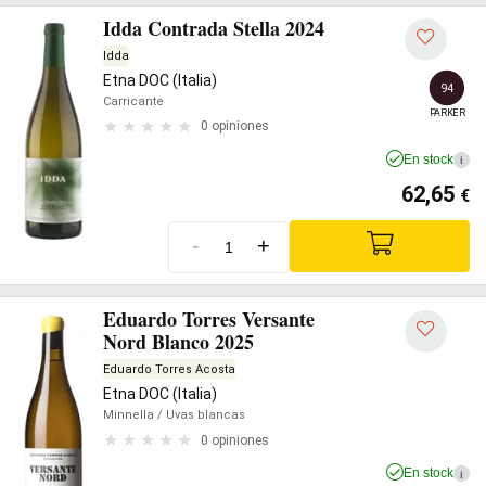
Idda Contrada Stella 2024
Idda
Etna DOC (Italia)
94
Carricante
PARKER
0 opiniones
En stock
i
62,65
€
-
+
Eduardo Torres Versante
Nord Blanco 2025
Eduardo Torres Acosta
Etna DOC (Italia)
Minnella
/ Uvas blancas
0 opiniones
En stock
i