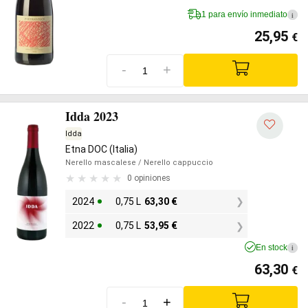
1 para envío inmediato
i
25,95
€
-
+
Idda 2023
Idda
Etna DOC (Italia)
Nerello mascalese
/ Nerello cappuccio
0 opiniones
2024
0,75 L
63,30
€
2022
0,75 L
53,95
€
En stock
i
63,30
€
-
+