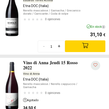
Eduardo Torres Acosta
Etna DOC (Italia)
Nerello mascalese
/ Garnacha
/ Grecanico
dorato
/ Carricante
/ Coda di volpe
0 opiniones
En stock
i
31,10
€
-
+
Vino di Anna Jeudi 15 Rosso
2022
Vino di Anna
Etna DOC (Italia)
Nerello mascalese
/ Nerello cappuccio
/
Garnacha
0 opiniones
Agotado
34,50
€