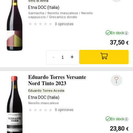
Vino di Anna
Etna DOC (Italia)
Garnacha
/ Nerello mascalese
/ Nerello
cappuccio
/ Grecanico dorato
0 opiniones
En stock
i
37,50
€
-
+
Eduardo Torres Versante
Nord Tinto 2023
1
Eduardo Torres Acosta
Etna DOC (Italia)
Nerello mascalese
0 opiniones
En stock
i
23,80
€