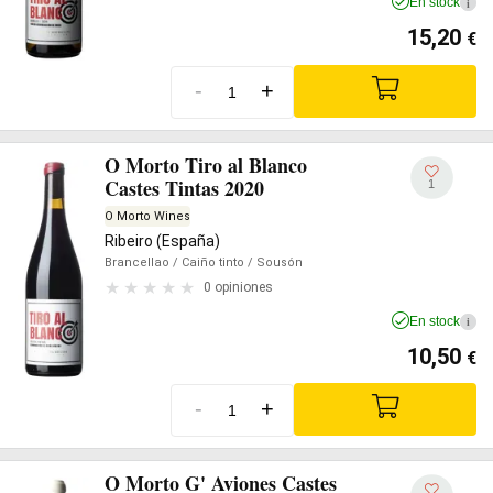
En stock
i
15,20
€
-
+
O Morto Tiro al Blanco
Castes Tintas 2020
1
O Morto Wines
Ribeiro (España)
Brancellao
/ Caiño tinto
/ Sousón
0 opiniones
En stock
i
10,50
€
-
+
O Morto G' Aviones Castes