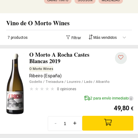
CAIÑO TINTO
SOUSÓN
MERENZAO
Vino de O Morto Wines
7 productos
Filtrar
O Morto A Rocha Castes
Blancas 2019
O Morto Wines
Ribeiro (España)
Godello
/ Treixadura
/ Loureiro
/ Lado
/ Albariño
0 opiniones
2 para envío inmediato
i
49,80
€
-
+