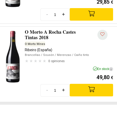
29,85
€
-
+
O Morto A Rocha Castes
Tintas 2018
O Morto Wines
Ribeiro (España)
Brancellao
/ Sousón
/ Merenzao
/ Caiño tinto
0 opiniones
En stock
i
49,80
€
-
+