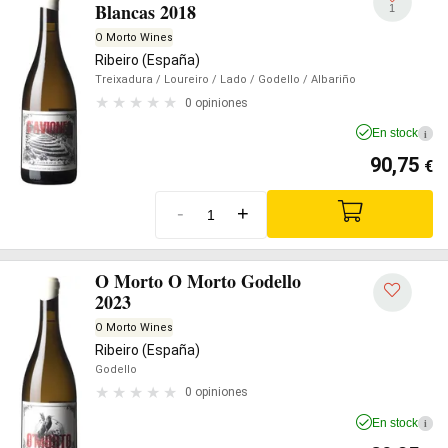
Blancas 2018
1
O Morto Wines
Ribeiro (España)
Treixadura
/ Loureiro
/ Lado
/ Godello
/ Albariño
0 opiniones
En stock
i
90,75
€
-
+
O Morto O Morto Godello
2023
O Morto Wines
Ribeiro (España)
Godello
0 opiniones
En stock
i