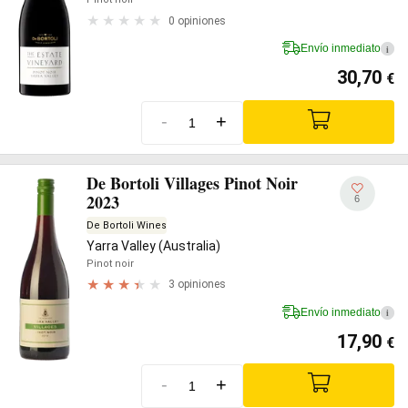
0 opiniones
Envío inmediato
i
30,70
€
-
+
De Bortoli Villages Pinot Noir
2023
6
De Bortoli Wines
Yarra Valley (Australia)
Pinot noir
3 opiniones
Envío inmediato
i
17,90
€
-
+