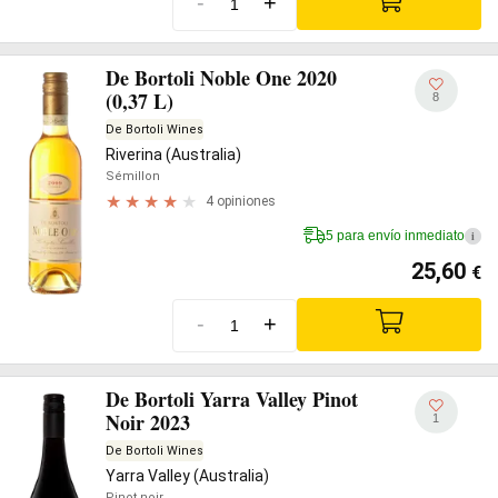
-
+
De Bortoli Noble One 2020
(0,37 L)
8
De Bortoli Wines
Riverina (Australia)
Sémillon
4 opiniones
5 para envío inmediato
i
25,60
€
-
+
De Bortoli Yarra Valley Pinot
Noir 2023
1
De Bortoli Wines
Yarra Valley (Australia)
Pinot noir