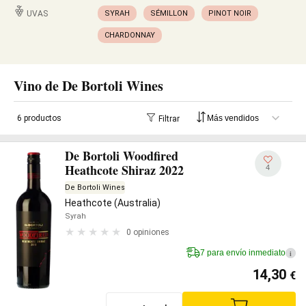
UVAS
SYRAH
SÉMILLON
PINOT NOIR
CHARDONNAY
Vino de De Bortoli Wines
6 productos
Filtrar
De Bortoli Woodfired
Heathcote Shiraz 2022
4
De Bortoli Wines
Heathcote (Australia)
Syrah
0 opiniones
7 para envío inmediato
i
14,30
€