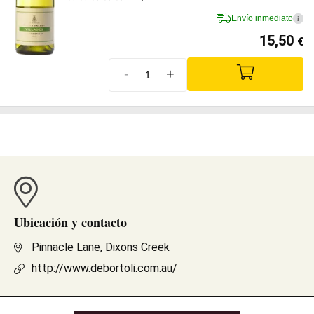
Envío inmediato
i
15,50
€
-
+
Ubicación y contacto
Pinnacle Lane, Dixons Creek
http://www.debortoli.com.au/