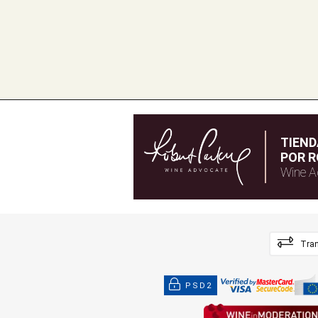
TIEN
POR R
Wine A
Tran
PSD2