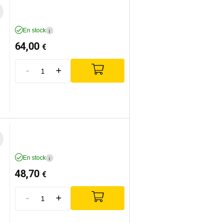
En stock
i
64,00
€
-
+
En stock
i
48,70
€
-
+