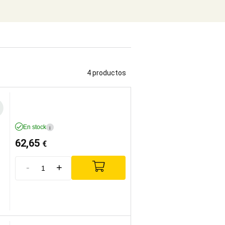
4 productos
En stock
i
62,65
€
-
+