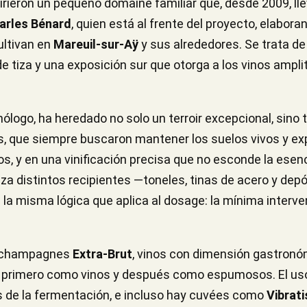
irieron un pequeño domaine familiar que, desde 2009, ll
arles Bénard
, quien está al frente del proyecto, elabora
ultivan en
Mareuil-sur-Aÿ
y sus alrededores. Se trata de 
e tiza y una exposición sur que otorga a los vinos ampli
ólogo, ha heredado no solo un terroir excepcional, sino
es, que siempre buscaron mantener los suelos vivos y exp
os, y en una vinificación precisa que no esconde la esenci
liza distintos recipientes —toneles, tinas de acero y de
a misma lógica que aplica al dosage: la mínima interven
e champagnes
Extra-Brut
, vinos con dimensión gastronóm
 primero como vinos y después como espumosos. El uso
s de la fermentación, e incluso hay cuvées como
Vibrati