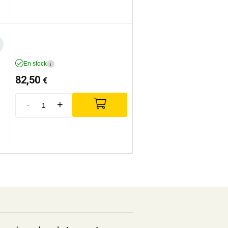
En stock
i
82,50
€
-
+