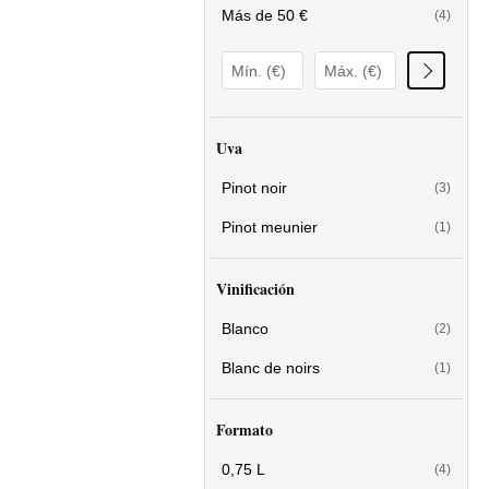
Más de 50 €
(4)
Uva
Pinot noir
(3)
Pinot meunier
(1)
Vinificación
Blanco
(2)
Blanc de noirs
(1)
Formato
0,75 L
(4)