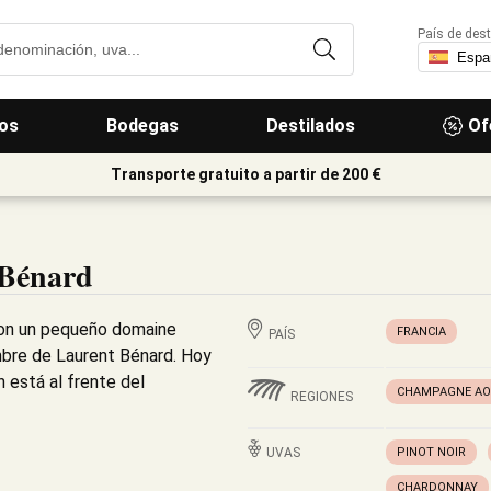
País de dest
os
Bodegas
Destilados
Of
Transporte gratuito a partir de 200 €
Bénard
eron un pequeño domaine
FRANCIA
PAÍS
ombre de Laurent Bénard. Hoy
n está al frente del
CHAMPAGNE AO
REGIONES
UVAS
PINOT NOIR
CHARDONNAY