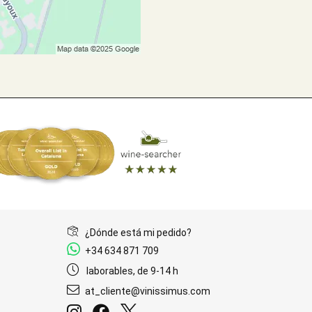
¿Dónde está mi pedido?
+34 634 871 709
laborables, de 9-14 h
at_cliente@vinissimus.com