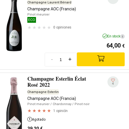
Champagne Laurent Bénard
Champagne AOC (Francia)
Pinot meunier
ECO
0 opiniones
En stock
i
64,00
€
-
+
Champagne Esterlin Éclat
Rosé 2022
4
Champagne Esterlin
Champagne AOC (Francia)
Pinot meunier
/ Chardonnay
/ Pinot noir
1 opinión
Agotado
39,20
€