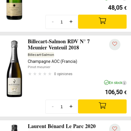
48,05
€
-
+
Billecart-Salmon RDV N° 7
Meunier Venteuil 2018
Billecart-Salmon
Champagne AOC (Francia)
Pinot meunier
0 opiniones
En stock
i
106,50
€
-
+
Laurent Bénard Le Parc 2020