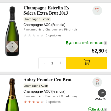
Champagne Esterlin Ex
Solera Extra Brut 2013
Champagne Esterlin
Champagne AOC (Francia)
Pinot meunier
/ Chardonnay
/ Pinot noir
0 opiniones
14 para envío inmediato
i
52,80
€
-
+
Aubry Premier Cru Brut
18
Champagne Aubry
Champagne AOC (Francia)
92
Pinot meunier
/ Pinot noir
/ Chardonnay
SUCKLING
9 opiniones
En stock
i