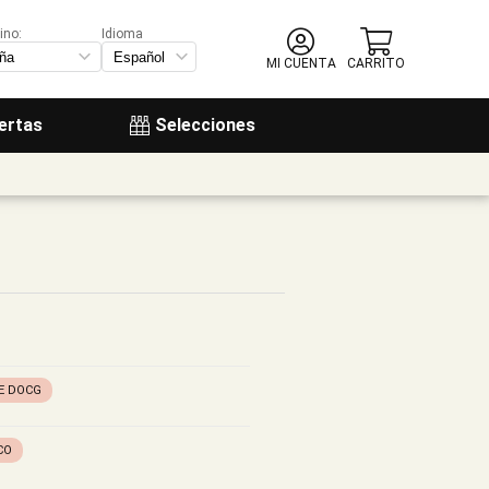
ino:
Idioma
MI CUENTA
CARRITO
ertas
Selecciones
E DOCG
CO