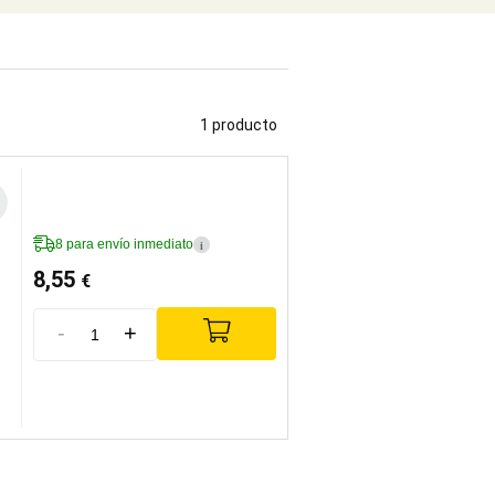
1 producto
8 para envío inmediato
i
8,55
€
-
+