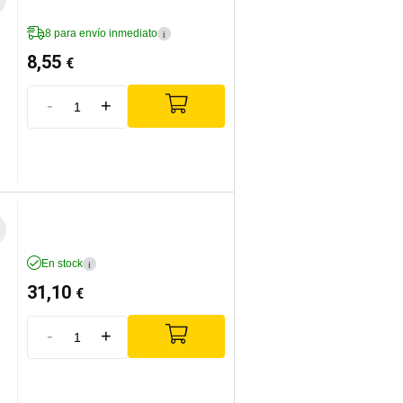
8 para envío inmediato
i
8,55
€
-
+
En stock
i
31,10
€
-
+