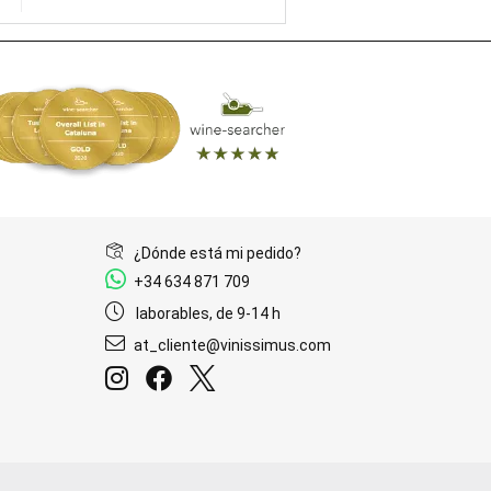
¿Dónde está mi pedido?
+34 634 871 709
laborables, de 9-14 h
at_cliente@vinissimus.com