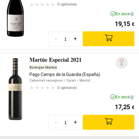
0 opiniones
En stock
i
19,15
€
-
+
Martúe Especial 2021
5
Bodegas Martúe
Pago Campo de la Guardia (España)
Cabernet sauvignon
/ Syrah
/ Merlot
0 opiniones
En stock
i
17,25
€
-
+