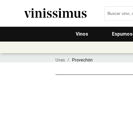
Vinos
Espumos
Uvas
/
Provechón