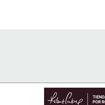
TIEN
POR R