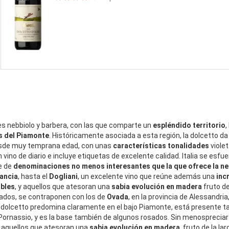
es nebbiolo y barbera, con las que comparte un
espléndido territorio
,
s del Piamonte
. Históricamente asociada a esta región, la dolcetto da 
desde muy temprana edad, con unas
características tonalidades
violet
 vino de diario e incluye etiquetas de excelente calidad. Italia se esfue
e de
denominaciones no menos interesantes que la que ofrece la ne
gancia
, hasta el
Dogliani
, un excelente vino que reúne además una
inc
ibles
, y aquellos que atesoran una
sabia evolución en madera
fruto de
icados, se contraponen con los de
Ovada
, en la provincia de Alessandri
dolcetto predomina claramente en el bajo Piamonte, está presente tam
ornassio, y es la base también de algunos rosados. Sin menospreciar
o aquellos que atesoran una
sabia evolución en madera
,
fruto de la la