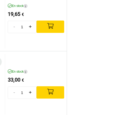
En stock
i
19,65
€
-
+
En stock
i
33,00
€
-
+