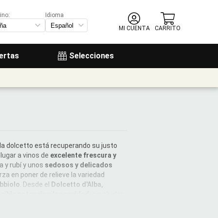
ino:
Idioma
MI CUENTA
CARRITO
ertas
Selecciones
 la dolcetto está recuperando su justo
lugar a vinos de
excelente frescura y
a y rubí y unos
sedosos y delicados
rza en poner de relieve la variedad
bbiolo
. Desde el
Dolcetto d'Alba,
reíble potencia y longevidad
; sin olvidar
 la larga tradición de este territorio. Los
a, más opulentos y equilibrados,