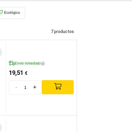
bién en Liguria, con una crujiente
 los
dolcettos de añada, fáciles y
Ecológico
rga tradición en la crianza de vinos de
7 productos
Envío inmediato
i
19,51
€
-
+