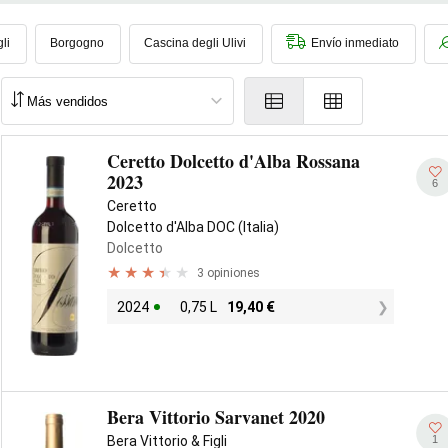
dolcetto predomina claramente en el bajo Piamonte, está presente tam
ornassio, y es la base también de algunos rosados. Sin menospreciar
gli
Borgogno
Cascina degli Ulivi
Envío inmediato
o aquellos que atesoran una
sabia evolución en madera
,
fruto de la la
Ceretto Dolcetto d'Alba Rossana
2023
6
Ceretto
Dolcetto d'Alba DOC (Italia)
Dolcetto
3 opiniones
2024
0,75 L
19,40
€
Bera Vittorio Sarvanet 2020
1
Bera Vittorio & Figli