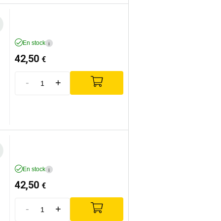
En stock
i
42,50
€
-
+
En stock
i
42,50
€
-
+