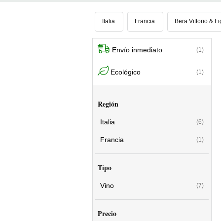
especialmente los de más alta gama. La 
versión de montaña en los Ormeasco di P
Italia
Francia
Bera Vittorio & Fi
apetecibles
, no hay que olvidar tampoc
este territorio.
Envío inmediato
(1)
Ecológico
(1)
Región
Italia
(6)
Francia
(1)
Tipo
Vino
(7)
Precio