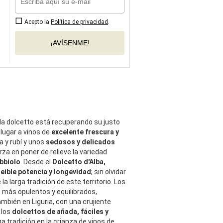
Acepto la
Política de privacidad
.
¡AVÍSENME!
 la dolcetto está recuperando su justo
lugar a vinos de
excelente frescura y
a y rubí y unos
sedosos y delicados
rza en poner de relieve la variedad
bbiolo
. Desde el
Dolcetto d'Alba,
reíble potencia y longevidad
; sin olvidar
 la larga tradición de este territorio. Los
a, más opulentos y equilibrados,
bién en Liguria, con una crujiente
 los
dolcettos de añada, fáciles y
rga tradición en la crianza de vinos de