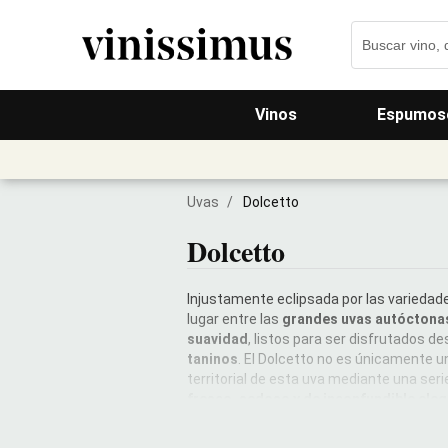
Vinos
Espumos
Uvas
/
Dolcetto
Dolcetto
Injustamente eclipsada por las variedad
lugar entre las
grandes uvas autóctona
suavidad
, listos para ser disfrutados 
taninos
. El Dolcetto no es únicamente un
territorial de esta uva mediante una seri
fresco, sedoso y de inconfundible ele
los
Dolcetto de añada, fáciles y apetec
dolcettos de
Diano d'Alba
, fluidos y del