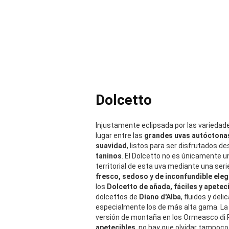
Dolcetto
Injustamente eclipsada por las variedad
lugar entre las
grandes uvas autóctona
suavidad
, listos para ser disfrutados 
taninos
. El Dolcetto no es únicamente un
territorial de esta uva mediante una seri
fresco, sedoso y de inconfundible ele
los
Dolcetto de añada, fáciles y apetec
dolcettos de
Diano d'Alba
, fluidos y del
especialmente los de más alta gama. La 
versión de montaña en los Ormeasco di P
apetecibles
, no hay que olvidar tampoc