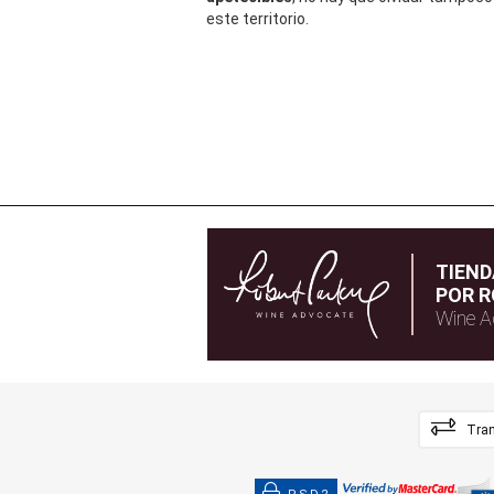
este territorio.
TIEN
POR R
Wine A
Tran