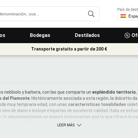
País de dest
os
Bodegas
Destilados
Of
Transporte gratuito a partir de 200 €
es nebbiolo y barbera, con las que comparte un
espléndido territorio
,
s del Piamonte
. Históricamente asociada a esta región, la dolcetto da 
desde muy temprana edad, con unas
características tonalidades
violet
 vino de diario e incluye etiquetas de excelente calidad. Italia se esfue
e de
denominaciones no menos interesantes que la que ofrece la ne
gancia
, hasta el
Dogliani
, un excelente vino que reúne además una
inc
LEER MÁS
ibles
, y aquellos que atesoran una
sabia evolución en madera
fruto de
icados, se contraponen con los de
Ovada
, en la provincia de Alessandri