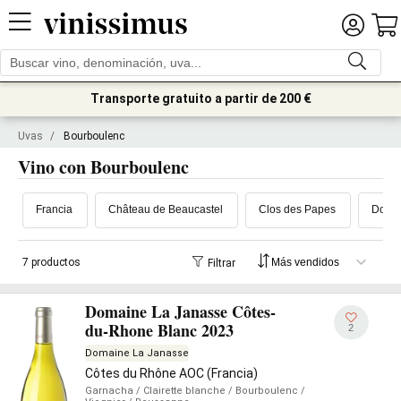
Transporte gratuito a partir de 200 €
Uvas
/
Bourboulenc
Vino con Bourboulenc
Francia
Château de Beaucastel
Clos des Papes
Domai
7 productos
Filtrar
Domaine La Janasse Côtes-
du-Rhone Blanc 2023
2
Domaine La Janasse
Côtes du Rhône AOC (Francia)
Garnacha
/ Clairette blanche
/ Bourboulenc
/