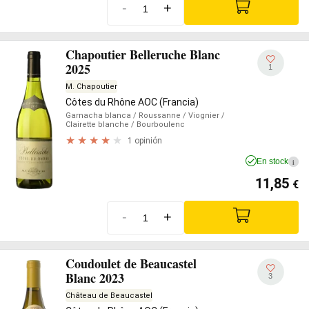
-
+
Chapoutier Belleruche Blanc
2025
1
M. Chapoutier
Côtes du Rhône AOC (Francia)
Garnacha blanca
/ Roussanne
/ Viognier
/
Clairette blanche
/ Bourboulenc
1 opinión
En stock
i
11,85
€
-
+
Coudoulet de Beaucastel
Blanc 2023
3
Château de Beaucastel