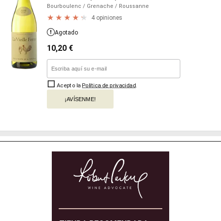
Bourboulenc
/ Grenache
/ Roussanne
4 opiniones
Agotado
10,20
€
Acepto la
Política de privacidad
.
¡AVÍSENME!