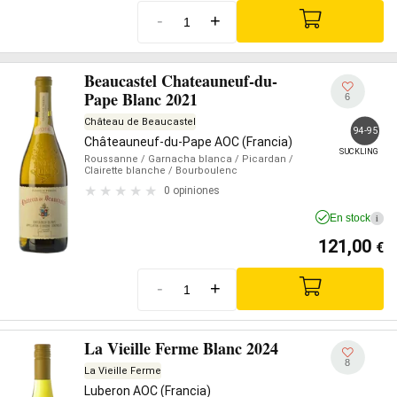
-
+
Beaucastel Chateauneuf-du-
Pape Blanc 2021
6
Château de Beaucastel
94-95
Châteauneuf-du-Pape AOC (Francia)
SUCKLING
Roussanne
/ Garnacha blanca
/ Picardan
/
Clairette blanche
/ Bourboulenc
0 opiniones
En stock
i
121,00
€
-
+
La Vieille Ferme Blanc 2024
8
La Vieille Ferme
Luberon AOC (Francia)