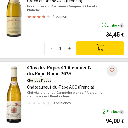
Côtes du Rhône AOC (Francia)
Bourboulenc
/ Marsanne
/ Viognier
/ Clairette
blanche
1 opinión
En stock
i
34,45
€
-
+
Clos des Papes Châteauneuf-
du-Pape Blanc 2025
Clos des Papes
Châteauneuf-du-Pape AOC (Francia)
Clairette blanche
/ Garnacha blanca
/ Marsanne
/ Roussanne
/ Bourboulenc
0 opiniones
En stock
i
94,00
€