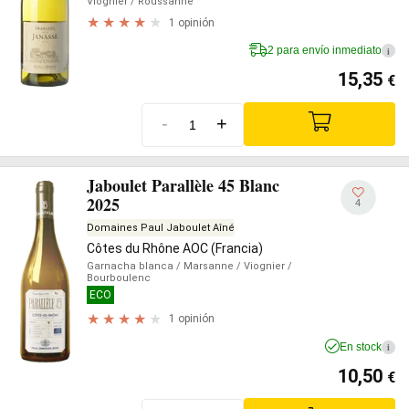
Viognier
/ Roussanne
1 opinión
2 para envío inmediato
i
15,35
€
-
+
Jaboulet Parallèle 45 Blanc
2025
4
Domaines Paul Jaboulet Aîné
Côtes du Rhône AOC (Francia)
Garnacha blanca
/ Marsanne
/ Viognier
/
Bourboulenc
ECO
1 opinión
En stock
i
10,50
€