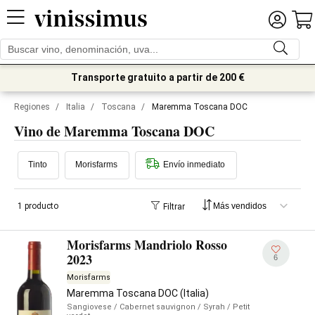
Transporte gratuito a partir de 200 €
Regiones
/
Italia
/
Toscana
/
Maremma Toscana DOC
Vino de Maremma Toscana DOC
Tinto
Morisfarms
Envío inmediato
1 producto
Filtrar
Morisfarms Mandriolo Rosso
2023
6
Morisfarms
Maremma Toscana DOC (Italia)
Sangiovese
/ Cabernet sauvignon
/ Syrah
/ Petit