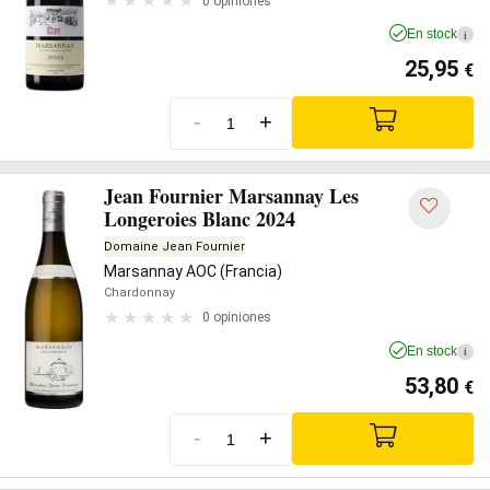
0 opiniones
En stock
i
25,95
€
-
+
Jean Fournier Marsannay Les
Longeroies Blanc 2024
Domaine Jean Fournier
Marsannay AOC (Francia)
Chardonnay
0 opiniones
En stock
i
53,80
€
-
+