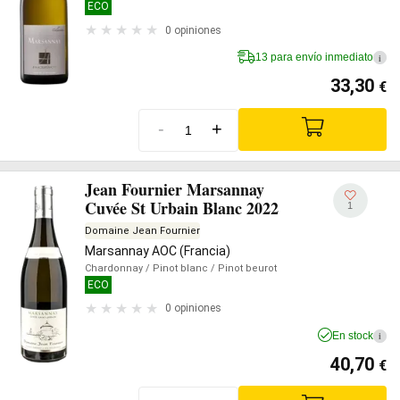
ECO
0 opiniones
13 para envío inmediato
i
33,30
€
-
+
Jean Fournier Marsannay
Cuvée St Urbain Blanc 2022
1
Domaine Jean Fournier
Marsannay AOC (Francia)
Chardonnay
/ Pinot blanc
/ Pinot beurot
ECO
0 opiniones
En stock
i
40,70
€