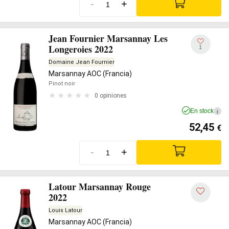
-
+
Jean Fournier Marsannay Les
Longeroies 2022
1
Domaine Jean Fournier
Marsannay AOC (Francia)
Pinot noir
0 opiniones
En stock
i
52,45
€
-
+
Latour Marsannay Rouge
2022
Louis Latour
Marsannay AOC (Francia)