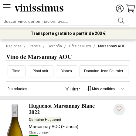
Transporte gratuito a partir de 200 €
Regiones
/
Francia
/
Borgoña
/
Côte de Nuits
/
Marsannay AOC
Vino de Marsannay AOC
Tinto
Pinot noir
Blanco
Domaine Jean Fournier
9 productos
Filtrar
Huguenot Marsannay Blanc
2022
Domaine Huguenot
Marsannay AOC (Francia)
Chardonnay