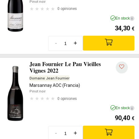
Pinot noir
0 opiniones
En stock
i
34,30
€
-
+
Jean Fournier Le Pau Vieilles
Vignes 2022
Domaine Jean Fournier
Marsannay AOC (Francia)
Pinot noir
0 opiniones
En stock
i
90,40
€
-
+