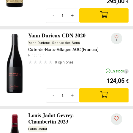
295,00
€
-
+
Yann Durieux CDN 2020
1
Yann Durieux - Recrue des Sens
Côte-de-Nuits-Villages AOC (Francia)
Pinot noir
0 opiniones
En stock
i
124,05
€
-
+
Louis Jadot Gevrey-
Chambertin 2023
Louis Jadot