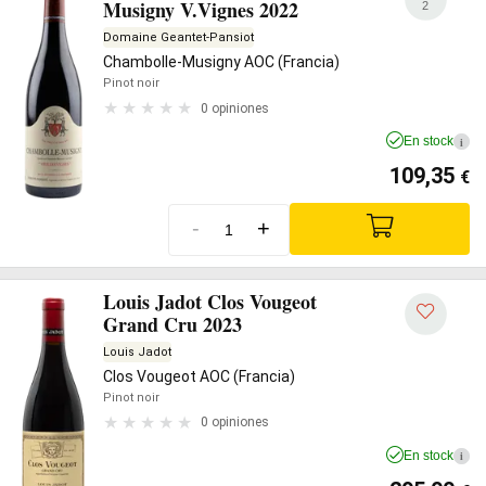
Musigny V.Vignes 2022
2
Domaine Geantet-Pansiot
Chambolle-Musigny AOC (Francia)
Pinot noir
0 opiniones
En stock
i
109,35
€
-
+
Louis Jadot Clos Vougeot
Grand Cru 2023
Louis Jadot
Clos Vougeot AOC (Francia)
Pinot noir
0 opiniones
En stock
i