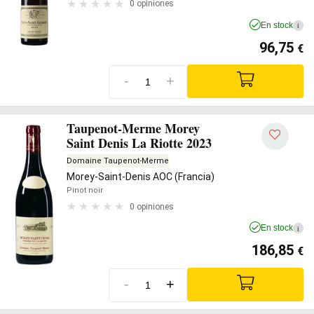
0 opiniones
En stock
i
96,75
€
-
+
Taupenot-Merme Morey
Saint Denis La Riotte 2023
Domaine Taupenot-Merme
Morey-Saint-Denis AOC (Francia)
Pinot noir
0 opiniones
En stock
i
186,85
€
-
+