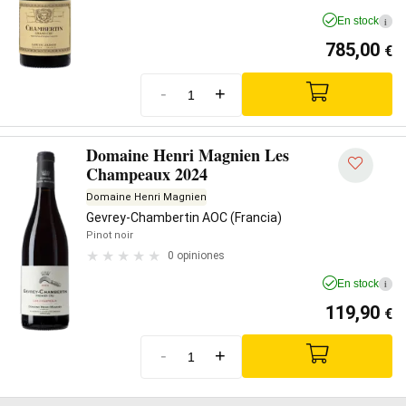
En stock
i
785,00
€
-
+
Domaine Henri Magnien Les
Champeaux 2024
Domaine Henri Magnien
Gevrey-Chambertin AOC (Francia)
Pinot noir
0 opiniones
En stock
i
119,90
€
-
+