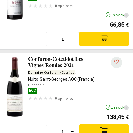
0 opiniones
En stock
i
66,85
€
-
+
Confuron-Cotetidot Les
Vignes Rondes 2021
Domaine Confuron - Cotetidot
Nuits-Saint-Georges AOC (Francia)
Pinot noir
ECO
0 opiniones
En stock
i
138,45
€
-
+