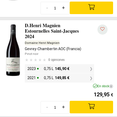
-
+
D.Henri Magnien
Estournelles Saint-Jacques
2024
Domaine Henri Magnien
Gevrey-Chambertin AOC (Francia)
Pinot noir
0 opiniones
2023
0,75 L
145,90
€
2021
0,75 L
149,85
€
En stock
i
129,95
€
-
+