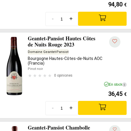
94,80
€
-
+
Geantet-Pansiot Hautes Côtes
de Nuits Rouge 2023
Domaine Geantet-Pansiot
Bourgogne Hautes-Côtes-de-Nuits AOC
(Francia)
Pinot noir
0 opiniones
En stock
i
36,45
€
-
+
Geantet-Pansiot Chambolle