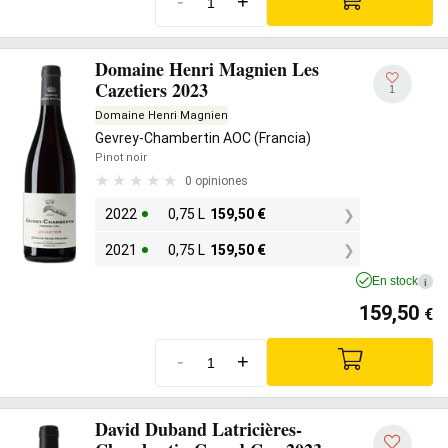
-
+
Domaine Henri Magnien Les
Cazetiers 2023
1
Domaine Henri Magnien
Gevrey-Chambertin AOC (Francia)
Pinot noir
0 opiniones
2022
0,75 L
159,50
€
2021
0,75 L
159,50
€
En stock
i
159,50
€
-
+
David Duband Latricières-