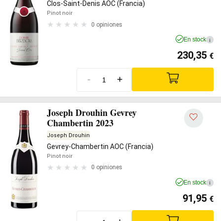
Clos-Saint-Denis AOC (Francia)
Pinot noir
0 opiniones
En stock
i
230,35
€
-
+
Joseph Drouhin Gevrey
Chambertin 2023
Joseph Drouhin
Gevrey-Chambertin AOC (Francia)
Pinot noir
0 opiniones
En stock
i
91,95
€