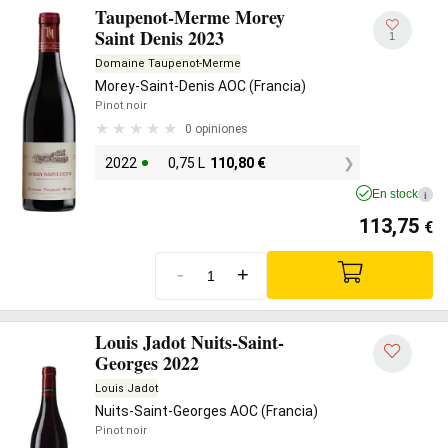
Taupenot-Merme Morey
Saint Denis 2023
1
Domaine Taupenot-Merme
Morey-Saint-Denis AOC (Francia)
Pinot noir
0 opiniones
2022
0,75 L
110,80
€
En stock
i
113,75
€
-
+
Louis Jadot Nuits-Saint-
Georges 2022
Louis Jadot
Nuits-Saint-Georges AOC (Francia)
Pinot noir