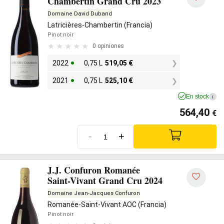
Chambertin Grand Cru 2023
Domaine David Duband
Latricières-Chambertin (Francia)
Pinot noir
0 opiniones
2022
0,75 L
519,05
€
2021
0,75 L
525,10
€
En stock
i
564,40
€
-
+
J.J. Confuron Romanée
Saint-Vivant Grand Cru 2024
Domaine Jean-Jacques Confuron
Romanée-Saint-Vivant AOC (Francia)
Pinot noir