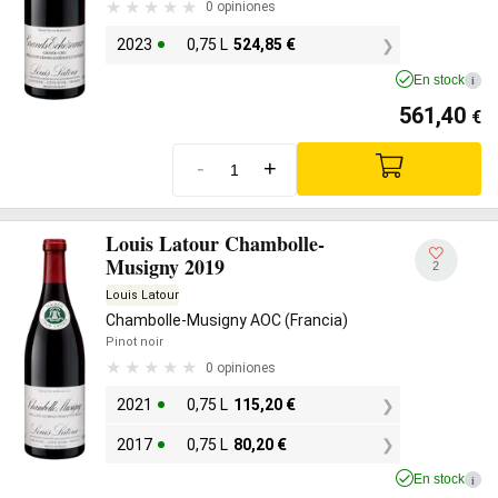
0 opiniones
2023
0,75 L
524,85
€
En stock
i
561,40
€
-
+
Louis Latour Chambolle-
Musigny 2019
2
Louis Latour
Chambolle-Musigny AOC (Francia)
Pinot noir
0 opiniones
2021
0,75 L
115,20
€
2017
0,75 L
80,20
€
En stock
i