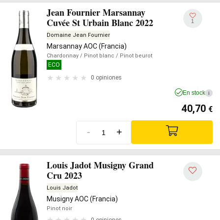
Jean Fournier Marsannay
Cuvée St Urbain Blanc 2022
1
Domaine Jean Fournier
Marsannay AOC (Francia)
Chardonnay
/ Pinot blanc
/ Pinot beurot
ECO
0 opiniones
En stock
i
40,70
€
-
+
Louis Jadot Musigny Grand
Cru 2023
Louis Jadot
Musigny AOC (Francia)
Pinot noir
0 opiniones