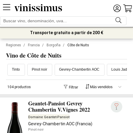
Transporte gratuito a partir de 200 €
Regiones
/
Francia
/
Borgoña
/
Côte de Nuits
Vino de Côte de Nuits
Tinto
Pinot noir
Gevrey-Chambertin AOC
Louis Jadot
104 productos
Filtrar
Geantet-Pansiot Gevrey
Chambertin V.Vignes 2022
1
Domaine Geantet-Pansiot
Gevrey-Chambertin AOC (Francia)
Pinot noir