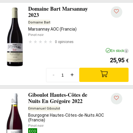
Domaine Bart Marsannay
2023
Domaine Bart
Marsannay AOC (Francia)
Pinot noir
0 opiniones
En stock
i
25,95
€
-
+
Giboulot Hautes-Côtes de
Nuits En Grégoire 2022
Emmanuel Giboulot
Bourgogne Hautes-Côtes-de-Nuits AOC
(Francia)
Pinot noir
ECO