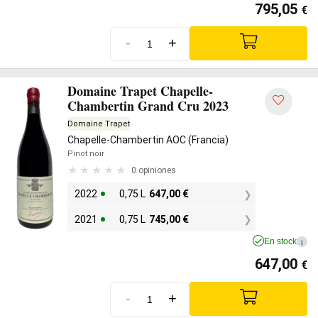
795,05
€
-
+
Domaine Trapet Chapelle-
Chambertin Grand Cru 2023
Domaine Trapet
Chapelle-Chambertin AOC (Francia)
Pinot noir
0 opiniones
2022
0,75 L
647,00
€
2021
0,75 L
745,00
€
En stock
i
647,00
€
-
+