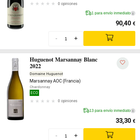
0 opiniones
1 para envío inmediato
i
90,40
€
-
+
Huguenot Marsannay Blanc
2022
Domaine Huguenot
Marsannay AOC (Francia)
Chardonnay
ECO
0 opiniones
13 para envío inmediato
i
33,30
€
-
+