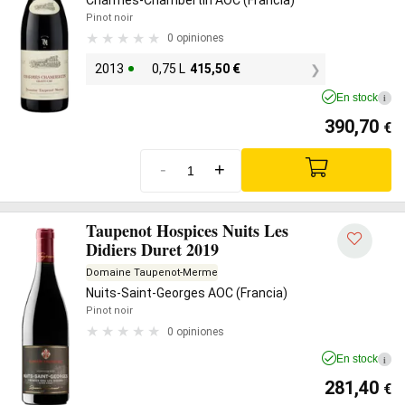
Pinot noir
0 opiniones
2013
0,75 L
415,50
€
En stock
i
390,70
€
-
+
Taupenot Hospices Nuits Les
Didiers Duret 2019
Domaine Taupenot-Merme
Nuits-Saint-Georges AOC (Francia)
Pinot noir
0 opiniones
En stock
i
281,40
€