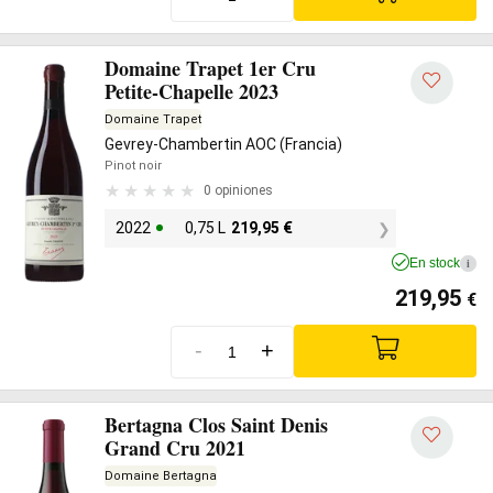
Domaine Trapet 1er Cru
Petite-Chapelle 2023
Domaine Trapet
Gevrey-Chambertin AOC (Francia)
Pinot noir
0 opiniones
2022
0,75 L
219,95
€
En stock
i
219,95
€
-
+
Bertagna Clos Saint Denis
Grand Cru 2021
Domaine Bertagna