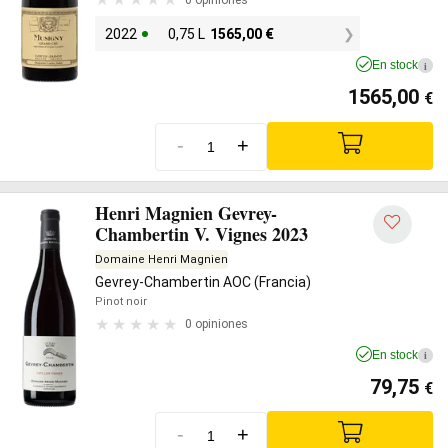
2022
0,75 L
1565,00
€
En stock
i
1565,00
€
-
+
Henri Magnien Gevrey-
Chambertin V. Vignes 2023
Domaine Henri Magnien
Gevrey-Chambertin AOC (Francia)
Pinot noir
0 opiniones
En stock
i
79,75
€
-
+