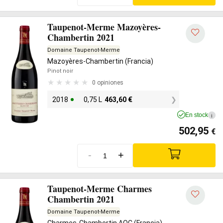
Taupenot-Merme Mazoyères-
Chambertin 2021
Domaine Taupenot-Merme
Mazoyères-Chambertin (Francia)
Pinot noir
0 opiniones
2018
0,75 L
463,60
€
En stock
i
502,95
€
-
+
Taupenot-Merme Charmes
Chambertin 2021
Domaine Taupenot-Merme
Charmes-Chambertin AOC (Francia)