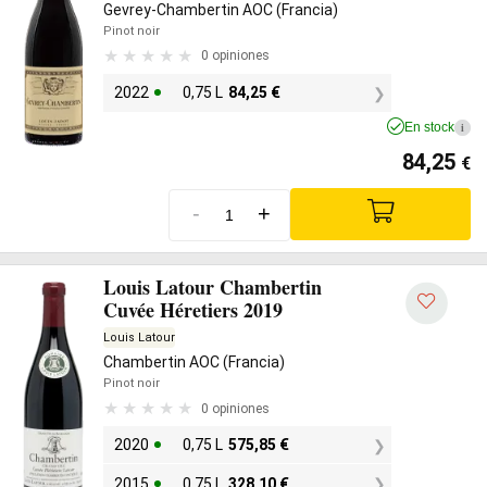
Gevrey-Chambertin AOC (Francia)
Pinot noir
0 opiniones
2022
0,75 L
84,25
€
En stock
i
84,25
€
-
+
Louis Latour Chambertin
Cuvée Héretiers 2019
Louis Latour
Chambertin AOC (Francia)
Pinot noir
0 opiniones
2020
0,75 L
575,85
€
2015
0,75 L
328,10
€