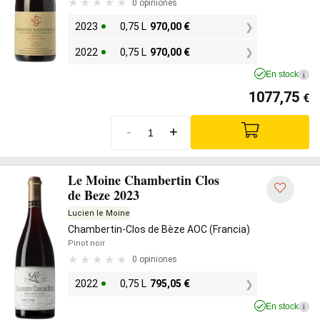
0 opiniones
2023
0,75 L
970,00
€
2022
0,75 L
970,00
€
En stock
i
1077,75
€
-
+
Le Moine Chambertin Clos
de Beze 2023
Lucien le Moine
Chambertin-Clos de Bèze AOC (Francia)
Pinot noir
0 opiniones
2022
0,75 L
795,05
€
En stock
i