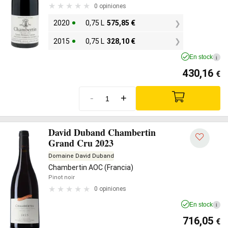
0 opiniones
2020
0,75 L
575,85
€
2015
0,75 L
328,10
€
En stock
i
430,16
€
-
+
David Duband Chambertin
Grand Cru 2023
Domaine David Duband
Chambertin AOC (Francia)
Pinot noir
0 opiniones
En stock
i
716,05
€