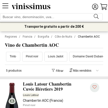
Transporte gratuito a partir de 200 €
Regiones
/
Francia
/
Borgoña
/
Côte de Nuits
/
Chambertin AOC
Vino de Chambertin AOC
Tinto
Pinot noir
Louis Jadot
Domaine David Duband
5 productos
Filtrar
Louis Latour Chambertin
Cuvée Héretiers 2019
Louis Latour
Chambertin AOC (Francia)
Pinot noir