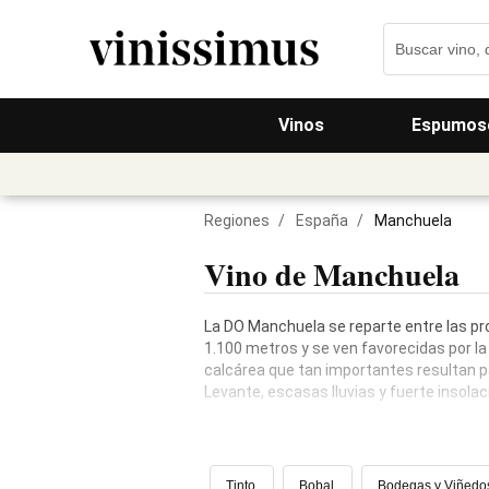
Vinos
Espumos
Regiones
/
España
/
Manchuela
Vino de Manchuela
La DO Manchuela se reparte entre las pr
1.100 metros y se ven favorecidas por la 
calcárea que tan importantes resultan pa
Levante, escasas lluvias y fuerte insola
Tinto
Bobal
Bodegas y Viñedo