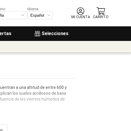
ino:
Idioma
MI CUENTA
CARRITO
ertas
Selecciones
entran a una altitud de entre 600 y
plican los suelos arcillosos de base
nfluencia de los vientos húmedos de
co