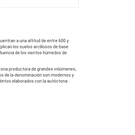
entran a una altitud de entre 600 y
plican los suelos arcillosos de base
nfluencia de los vientos húmedos de
a zona productora de grandes volúmenes,
vinos de la denominación son modernos y
 tintos elaborados con la autóctona