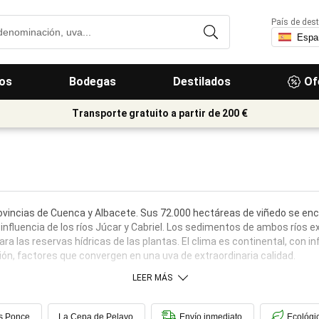
País de dest
os
Bodegas
Destilados
Of
Transporte gratuito a partir de 200 €
ovincias de Cuenca y Albacete. Sus 72.000 hectáreas de viñedo se encu
influencia de los ríos Júcar y Cabriel. Los sedimentos de ambos ríos ex
ra las reservas hídricas de las plantas. El clima es continental, con i
ción, factores que convergen en una uva de extraordinaria calidad.
LEER MÁS
s Ponce
La Cepa de Pelayo
Envío inmediato
Ecológi