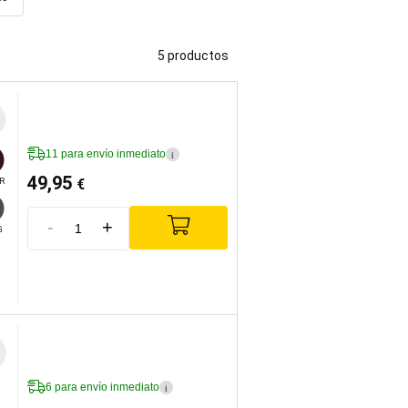
5 productos
11 para envío inmediato
i
49,95
€
R
-
+
G
6 para envío inmediato
i