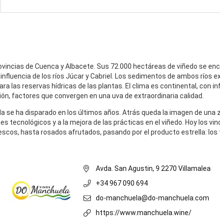
ovincias de Cuenca y Albacete. Sus 72.000 hectáreas de viñedo se encu
influencia de los ríos Júcar y Cabriel. Los sedimentos de ambos ríos ex
ra las reservas hídricas de las plantas. El clima es continental, con i
ción, factores que convergen en una uva de extraordinaria calidad.
ela se ha disparado en los últimos años. Atrás queda la imagen de un
ces tecnológicos y a la mejora de las prácticas en el viñedo. Hoy los 
scos, hasta rosados afrutados, pasando por el producto estrella: los
Avda. San Agustin, 9 2270 Villamalea
+34 967 090 694
do-manchuela@do-manchuela.com
https://www.manchuela.wine/