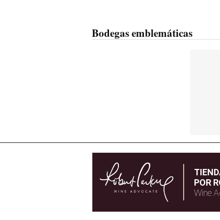
Bodegas emblemáticas
TIEN
POR R
Wine A