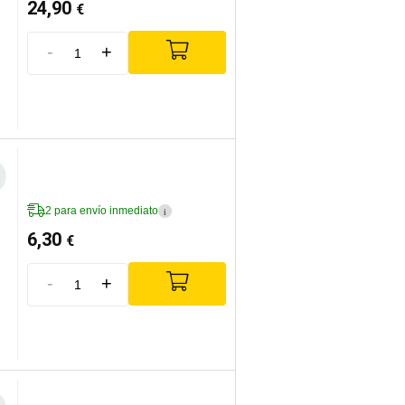
24,90
€
-
+
2 para envío inmediato
i
6,30
€
-
+