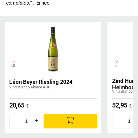
completos.” ,-
Enrico
10
5
Zind Humb
Léon Beyer Riesling 2024
Heimbour
Vino Blanco Alsace AOC
Vino Blanco A
20,65
52,95
€
€
-
+
-