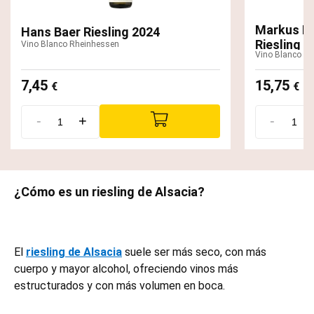
Markus Mo
Hans Baer Riesling 2024
Riesling 2
Vino Blanco Rheinhessen
Vino Blanco B
7,45
15,75
€
€
-
+
-
¿Cómo es un riesling de Alsacia?
El
riesling de Alsacia
suele ser más seco, con más
cuerpo y mayor alcohol, ofreciendo vinos más
estructurados y con más volumen en boca.