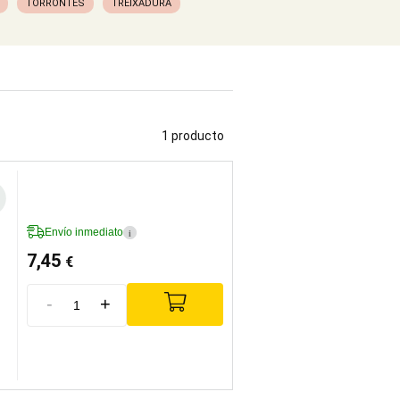
TORRONTÉS
TREIXADURA
1 producto
Envío inmediato
i
7,45
€
-
+