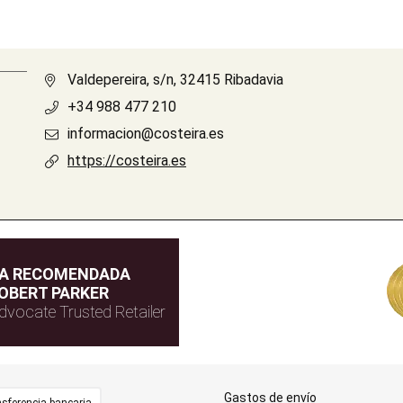
Valdepereira, s/n, 32415 Ribadavia
+34 988 477 210
informacion@costeira.es
https://costeira.es
DA RECOMENDADA
OBERT PARKER
dvocate Trusted Retailer
Gastos de envío
sferencia bancaria