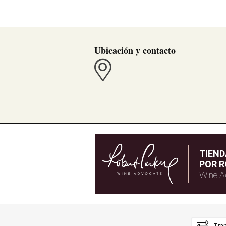
Ubicación y contacto
TIEN
POR R
Wine A
Tran