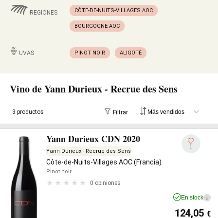
CÔTE-DE-NUITS-VILLAGES AOC
REGIONES
BOURGOGNE AOC
UVAS
PINOT NOIR
ALIGOTÉ
Vino de Yann Durieux - Recrue des Sens
3 productos
Filtrar
Yann Durieux CDN 2020
1
Yann Durieux - Recrue des Sens
Côte-de-Nuits-Villages AOC (Francia)
Pinot noir
0 opiniones
En stock
i
124,05
€