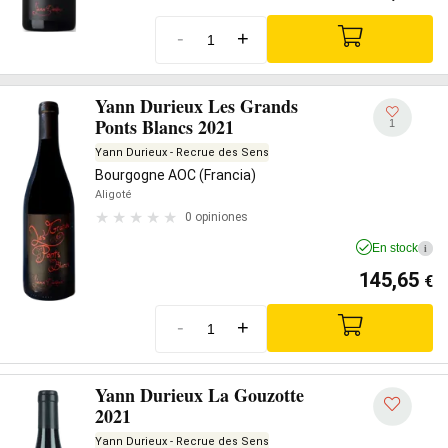
-
+
Yann Durieux Les Grands
Ponts Blancs 2021
1
Yann Durieux - Recrue des Sens
Bourgogne AOC (Francia)
Aligoté
0 opiniones
En stock
i
145,65
€
-
+
Yann Durieux La Gouzotte
2021
Yann Durieux - Recrue des Sens