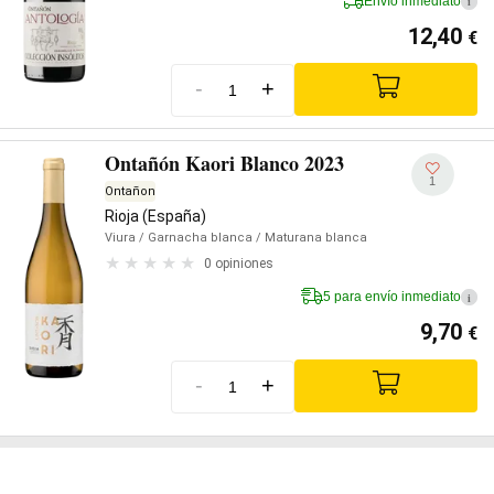
Envío inmediato
i
12,40
€
-
+
Ontañón Kaori Blanco 2023
1
Ontañon
Rioja (España)
Viura
/ Garnacha blanca
/ Maturana blanca
0 opiniones
5 para envío inmediato
i
9,70
€
-
+