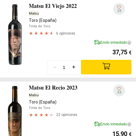
Matsu El Viejo 2022
19
Matsu
Toro (España)
Tinta de Toro
6 opiniones
Envío inmediato
i
37,75
€
-
+
Matsu El Recio 2023
33
Matsu
Toro (España)
Tinta de Toro
22 opiniones
Envío inmediato
i
15,90
€