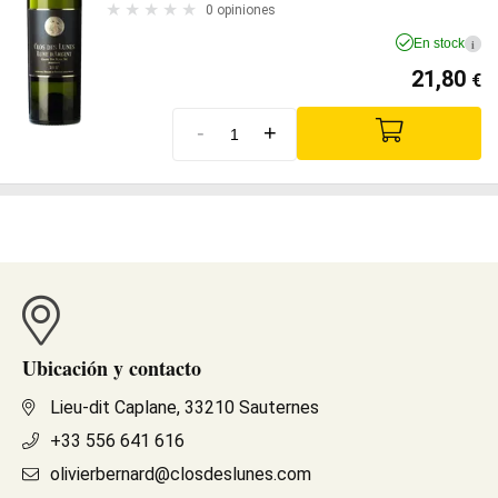
0 opiniones
En stock
i
21,80
€
-
+
Ubicación y contacto
Lieu-dit Caplane, 33210 Sauternes
+33 556 641 616
olivierbernard@closdeslunes.com