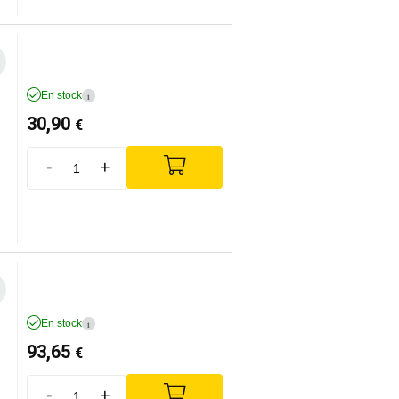
En stock
i
30,90
€
-
+
En stock
i
93,65
€
-
+