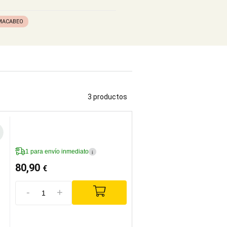
MACABEO
3 productos
1 para envío inmediato
i
80,90
€
-
+