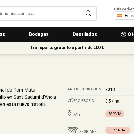
País de dest
os
Bodegas
Destilados
Of
Transporte gratuito a partir de 200 €
onal de Tom Mata
AÑO DE FUNDACIÓN
2018
llo en Sant Sadurní d'Anoia
VIÑEDO PROPIO:
3.5 / ha
nen esta nueva historia
ESPAÑA
PAÍS
CORPINNAT
REGIONES