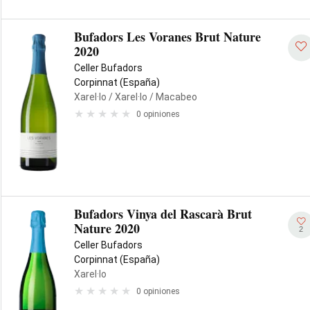
Bufadors Les Voranes Brut Nature
2020
Celler Bufadors
Corpinnat (España)
Xarel·lo
/ Xarel·lo
/ Macabeo
0 opiniones
Bufadors Vinya del Rascarà Brut
Nature 2020
2
Celler Bufadors
Corpinnat (España)
Xarel·lo
0 opiniones