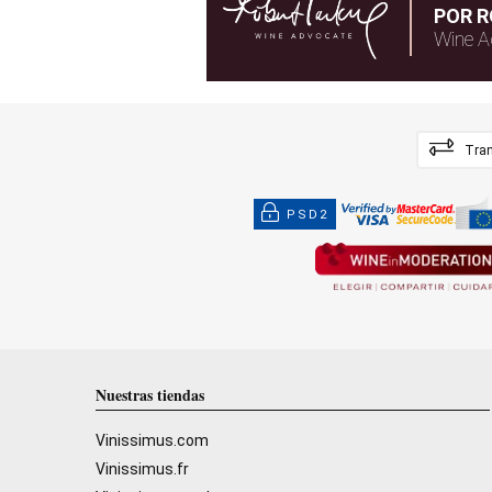
POR R
Wine A
Tran
PSD2
Nuestras tiendas
Vinissimus.com
Vinissimus.fr