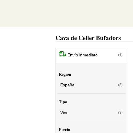
Cava de Celler Bufadors
Envío inmediato
(1)
Región
España
(3)
Tipo
Vino
(3)
Precio