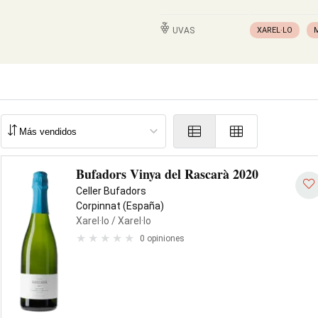
UVAS
XAREL·LO
Bufadors Vinya del Rascarà 2020
Celler Bufadors
Corpinnat (España)
Xarel·lo
/ Xarel·lo
0 opiniones