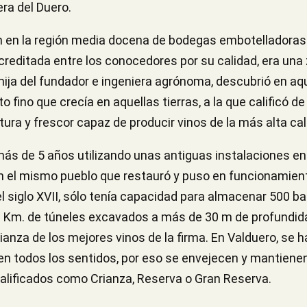
era del Duero.
an en la región media docena de bodegas embotelladoras 
 acreditada entre los conocedores por su calidad, era un
hija del fundador e ingeniera agrónoma, descubrió en aqu
nto fino que crecía en aquellas tierras, a la que calificó 
ura y frescor capaz de producir vinos de la más alta cal
más de 5 años utilizando unas antiguas instalaciones en
 en el mismo pueblo que restauró y puso en funcionamien
 siglo XVII, sólo tenía capacidad para almacenar 500 bar
i 1 Km. de túneles excavados a más de 30 m de profundi
rianza de los mejores vinos de la firma. En Valduero, se
 en todos los sentidos, por eso se envejecen y mantien
alificados como Crianza, Reserva o Gran Reserva.