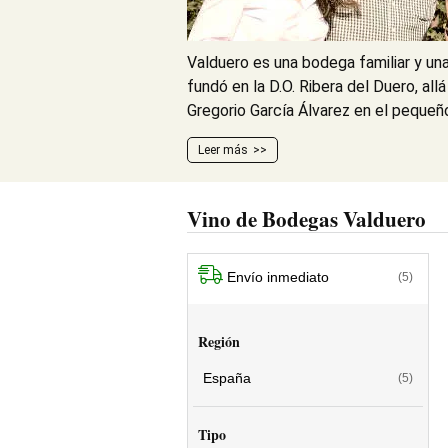
Valduero es una bodega familiar y un
fundó en la D.O. Ribera del Duero, all
Gregorio García Álvarez en el pequeño
Leer más
Vino de Bodegas Valduero
Envío inmediato
(5)
Región
España
(5)
Tipo