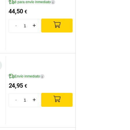
8 para envío inmediato
i
44,50
€
-
+
Envío inmediato
i
24,95
€
-
+