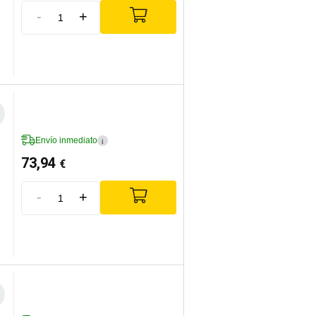
-
+
Envío inmediato
i
73,94
€
-
+