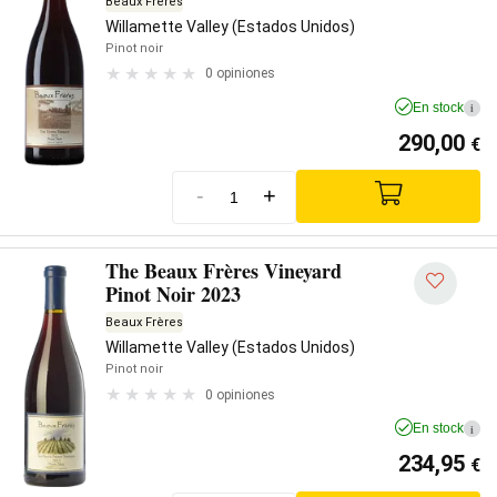
Beaux Frères
Willamette Valley (Estados Unidos)
Pinot noir
0 opiniones
En stock
i
290,00
€
-
+
The Beaux Frères Vineyard
Pinot Noir 2023
Beaux Frères
Willamette Valley (Estados Unidos)
Pinot noir
0 opiniones
En stock
i
234,95
€