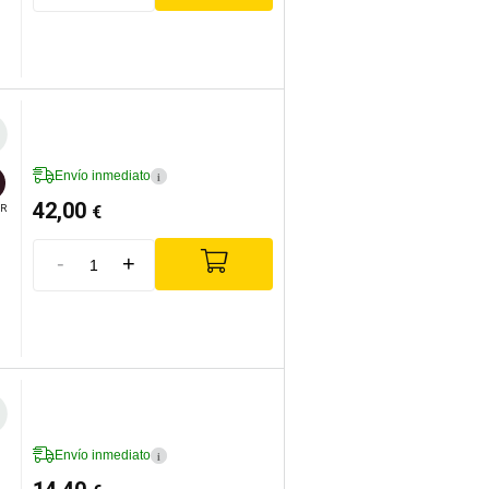
Envío inmediato
i
42,00
€
R
-
+
Envío inmediato
i