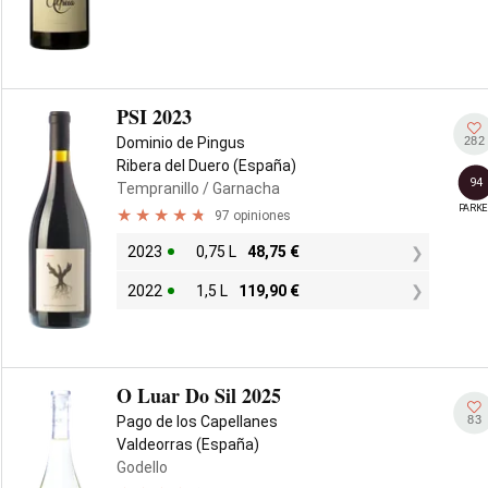
PSI 2023
282
Dominio de Pingus
Ribera del Duero (España)
94
Tempranillo
/ Garnacha
PARKE
97 opiniones
2023
0,75 L
48,75
€
2022
1,5 L
119,90
€
O Luar Do Sil 2025
83
Pago de los Capellanes
Valdeorras (España)
Godello