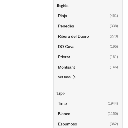
Región
Rioja
(461)
Penedès
(338)
Ribera del Duero
(273)
DO Cava
(195)
Priorat
(161)
Montsant
(146)
Ver más
Tipo
Tinto
(1944)
Blanco
(1150)
Espumoso
(362)