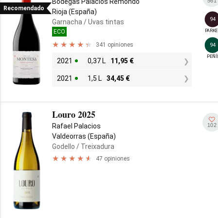
561
Bodegas Palacios Remondo
Recomendado
Rioja (España)
94
Garnacha
/ Uvas tintas
PARKE
ECO
341 opiniones
94
PEÑÍ
2021
0,37 L
11,95
€
2021
1,5 L
34,45
€
Louro 2025
102
Rafael Palacios
Valdeorras (España)
Godello
/ Treixadura
47 opiniones