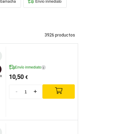
Garnacha
Envío inmediato
3926 productos
Envío inmediato
i
10,50
€
R
-
+