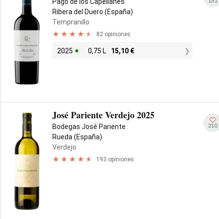
151
Pago de los Capellanes
Ribera del Duero (España)
Tempranillo
82 opiniones
2025
0,75 L
15,10
€
José Pariente Verdejo 2025
210
Bodegas José Pariente
Rueda (España)
Verdejo
193 opiniones