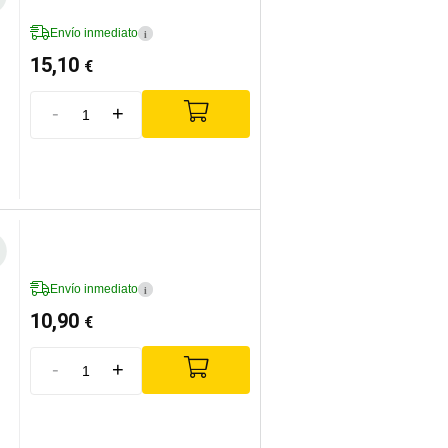
Envío inmediato
i
15,10
€
-
+
Envío inmediato
i
10,90
€
-
+