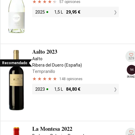
57 opiniones
2025
1,5 L
29,95
€
Aalto 2023
329
Aalto
Recomendado
Ribera del Duero (España)
94
Tempranillo
PARKE
148 opiniones
2023
1,5 L
84,80
€
La Montesa 2022