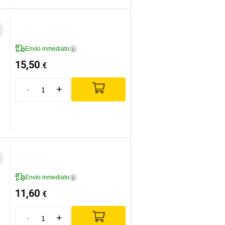
Envío inmediato
i
15,50
€
-
+
Envío inmediato
i
11,60
€
-
+