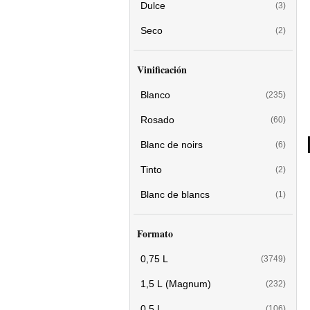
Dulce
(3)
Seco
(2)
Vinificación
Blanco
(235)
Rosado
(60)
Blanc de noirs
(6)
Tinto
(2)
Blanc de blancs
(1)
Formato
0,75 L
(3749)
1,5 L (Magnum)
(232)
0,5 L
(106)