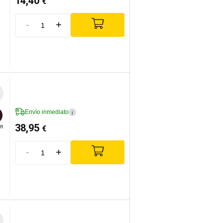
14,40
€
-
+
Envío inmediato
i
38,95
€
R
-
+