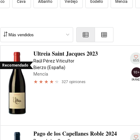
nco
Cava
Albariño
Verdejo
Godello
Mencía
Ultreia Saint Jacques 2023
655
Raúl Pérez Viticultor
Recomendado
Bierzo (España)
93+
Mencía
PARKE
327 opiniones
Pago de los Capellanes Roble 2024