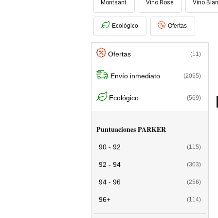
Montsant
Vino Rosé
Vino Bla
Ecológico
Ofertas
Ofertas
(11)
Envío inmediato
(2055)
Ecológico
(569)
Puntuaciones PARKER
90 - 92
(115)
92 - 94
(303)
94 - 96
(256)
96+
(114)