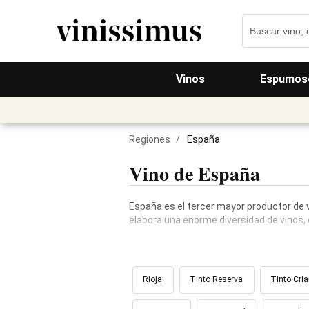
Vinos
Espumos
Regiones
/
España
Vino de España
España es el tercer mayor productor de 
elabora una enorme diversidad de vinos, d
Rioja
Tinto Reserva
Tinto Cri