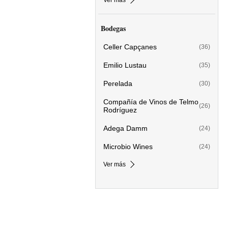
Ver más
Bodegas
Celler Capçanes
(36)
Emilio Lustau
(35)
Perelada
(30)
Compañía de Vinos de Telmo
(26)
Rodríguez
Adega Damm
(24)
Microbio Wines
(24)
Ver más