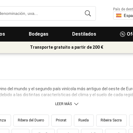
País de dest
os
Bodegas
Destilados
Of
Transporte gratuito a partir de 200 €
vino del mundo y el segundo país vinícola más antiguo del oeste de E
ebido a las distintas características del clima y el suelo de cada regió
LEER MÁS
anza
Ribera del Duero
Priorat
Rueda
Ribeira Sacra