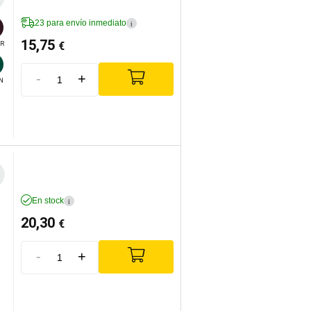
23 para envío inmediato
i
15,75
€
R
-
+
N
En stock
i
20,30
€
-
+