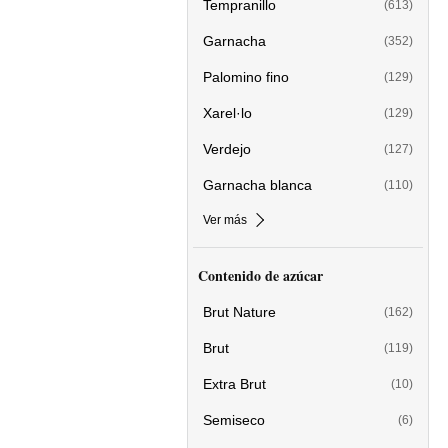
Tempranillo
(613)
Garnacha
(352)
Palomino fino
(129)
Xarel·lo
(129)
Verdejo
(127)
Garnacha blanca
(110)
Ver más
Contenido de azúcar
Brut Nature
(162)
Brut
(119)
Extra Brut
(10)
Semiseco
(6)