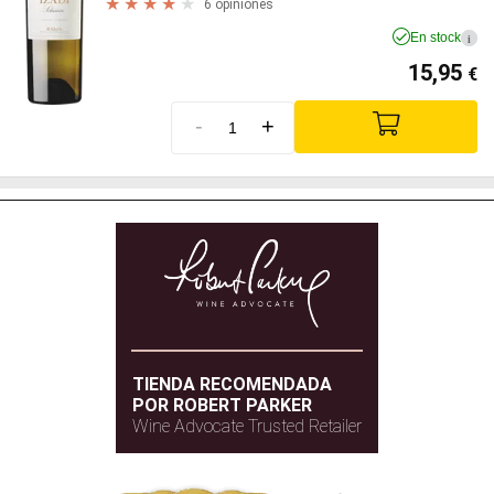
6 opiniones
En stock
i
15,95
€
-
+
TIENDA RECOMENDADA
POR ROBERT PARKER
Wine Advocate Trusted Retailer