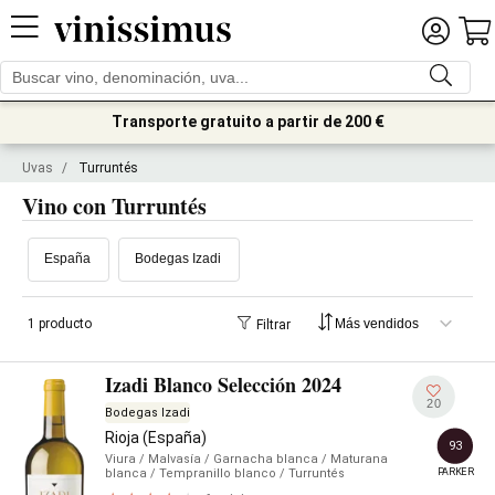
Transporte gratuito a partir de 200 €
Uvas
/
Turruntés
Vino con Turruntés
España
Bodegas Izadi
1 producto
Filtrar
Izadi Blanco Selección 2024
20
Bodegas Izadi
Rioja (España)
93
Viura
/ Malvasía
/ Garnacha blanca
/ Maturana
PARKER
blanca
/ Tempranillo blanco
/ Turruntés